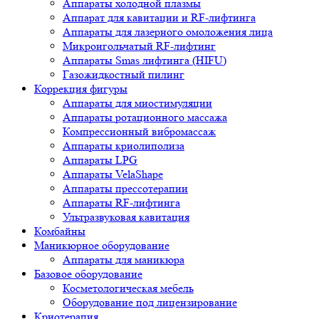
Аппараты холодной плазмы
Аппарат для кавитации и RF-лифтинга
Аппараты для лазерного омоложения лица
Микроигольчатый RF-лифтинг
Аппараты Smas лифтинга (HIFU)
Газожидкостный пилинг
Коррекция фигуры
Аппараты для миостимуляции
Аппараты ротационного массажа
Компрессионный вибромассаж
Аппараты криолиполиза
Аппараты LPG
Аппараты VelaShape
Аппараты прессотерапии
Аппараты RF-лифтинга
Ультразвуковая кавитация
Комбайны
Маникюрное оборудование
Аппараты для маникюра
Базовое оборудование
Косметологическая мебель
Оборудование под лицензирование
Криотерапия