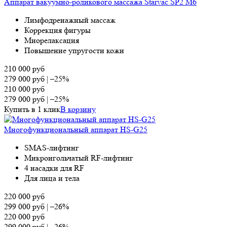
Аппарат вакуумно-роликового массажа Starvac SP2 M6
Лимфодренажный массаж
Коррекция фигуры
Миорелаксация
Повышение упругости кожи
210 000
руб
279 000
руб
|
–25%
210 000
руб
279 000
руб
|
–25%
Купить в 1 клик
В корзину
Многофункциональный аппарат HS-G25
SMAS-лифтинг
Микроигольчатый RF-лифтинг
4 насадки для RF
Для лица и тела
220 000
руб
299 000
руб
|
–26%
220 000
руб
299 000
руб
|
–26%