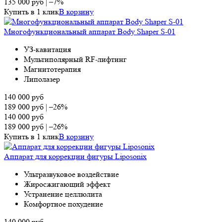
135 000
руб
|
–7%
Купить в 1 клик
В корзину
Многофункциональный аппарат Body Shaper S-01
УЗ-кавитация
Мультиполярный RF-лифтинг
Магнитотерапия
Липолазер
140 000
руб
189 000
руб
|
–26%
140 000
руб
189 000
руб
|
–26%
Купить в 1 клик
В корзину
Аппарат для коррекции фигуры Liposonix
Ультразвуковое воздействие
Жиросжигающий эффект
Устранение целлюлита
Комфортное похудение
140 000
руб