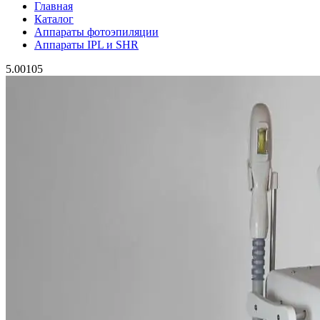
Аппараты криолиполиза
Аппараты LPG
Аппараты VelaShape
Аппараты прессотерапии
Аппараты RF-лифтинга
Ультразвуковая кавитация
Комбайны
Маникюрное оборудование
Аппараты для маникюра
Базовое оборудование
Косметологическая мебель
Оборудование под лицензирование
Криотерапия
Аппараты c регистрационным удостоверением
Комплектующие и расходные материалы
Главная
Каталог
Аппараты фотоэпиляции
Аппараты IPL и SHR
5.00
1
0
5