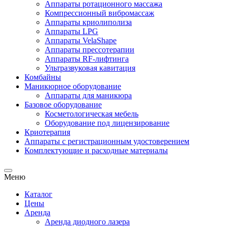
Аппарат для кавитации и RF-лифтинга
Аппараты для лазерного омоложения лица
Микроигольчатый RF-лифтинг
Аппараты Smas лифтинга (HIFU)
Газожидкостный пилинг
Коррекция фигуры
Аппараты для миостимуляции
Аппараты ротационного массажа
Компрессионный вибромассаж
Аппараты криолиполиза
Аппараты LPG
Аппараты VelaShape
Аппараты прессотерапии
Аппараты RF-лифтинга
Ультразвуковая кавитация
Комбайны
Маникюрное оборудование
Аппараты для маникюра
Базовое оборудование
Косметологическая мебель
Оборудование под лицензирование
Криотерапия
Аппараты c регистрационным удостоверением