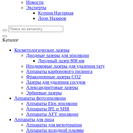
Реферальная программа
Контакты
О компании
Дилерам
Отзывы
Блог
Бизнес-кейсы
Вебинары
Для владельцев бизнеса
Для косметологов
Обзор оборудования
Обзор методик
Новости
Эксперты
Ксения Нагорная
Леон Назаров
Каталог
Косметологические лазеры
Диодные лазеры для эпиляции