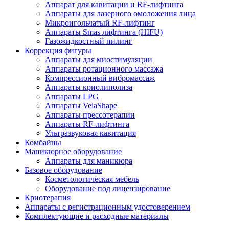
Диодный лазер 808 нм
Неодимовые лазеры для удаления тату
Аппараты карбонового пилинга
Фракционные лазеры CO2
Лазеры для удаления сосудов
Александритовые лазеры
Эрбиевые лазеры
Аппараты фотоэпиляции
Аппараты Elos эпиляции
Аппараты IPL и SHR
Аппараты AFT эпиляции
Аппараты для лица
Аппараты для мезотерапии
Аппараты холодной плазмы
Аппарат для кавитации и RF-лифтинга
Аппараты для лазерного омоложения лица
Микроигольчатый RF-лифтинг
Аппараты Smas лифтинга (HIFU)
Газожидкостный пилинг
Коррекция фигуры
Аппараты для миостимуляции
Аппараты ротационного массажа
Компрессионный вибромассаж