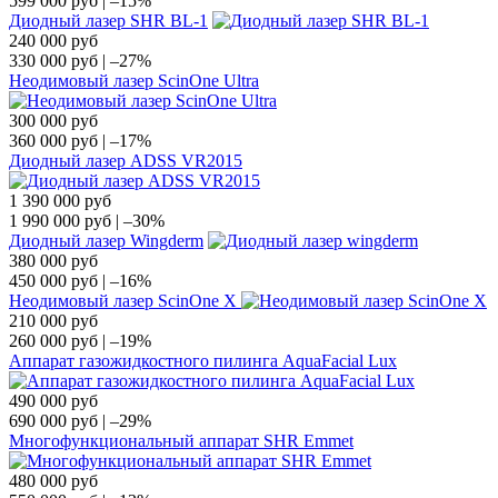
599 000
руб
|
–15%
Диодный лазер SHR BL-1
240 000
руб
330 000
руб
|
–27%
Неодимовый лазер ScinOne Ultra
300 000
руб
360 000
руб
|
–17%
Диодный лазер ADSS VR2015
1 390 000
руб
1 990 000
руб
|
–30%
Диодный лазер Wingderm
380 000
руб
450 000
руб
|
–16%
Неодимовый лазер ScinOne X
210 000
руб
260 000
руб
|
–19%
Аппарат газожидкостного пилинга AquaFacial Lux
490 000
руб
690 000
руб
|
–29%
Многофункциональный аппарат SHR Emmet
480 000
руб