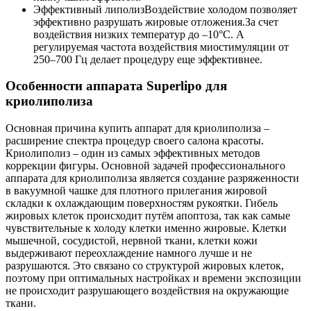
Эффективный липолиз
Воздействие холодом позволяет
эффективно разрушать жировые отложения.За счет
воздействия низких температур до –10°С. А
регулируемая частота воздействия миостимуляции от
250–700 Гц делает процедуру еще эффективнее.
Особенности аппарата Superlipo для
криолиполиза
Основная причина купить аппарат для криолиполиза –
расширение спектра процедур своего салона красоты.
Криолиполиз – один из самых эффективных методов
коррекции фигуры. Основной задачей профессионального
аппарата для криолиполиза является создание разряженности
в вакуумной чашке для плотного прилегания жировой
складки к охлаждающим поверхностям рукоятки. Гибель
жировых клеток происходит путём апоптоза, так как самые
чувствительные к холоду клетки именно жировые. Клетки
мышечной, сосудистой, нервной ткани, клетки кожи
выдерживают переохлаждение намного лучше и не
разрушаются. Это связано со структурой жировых клеток,
поэтому при оптимальных настройках и времени экспозиции
не происходит разрушающего воздействия на окружающие
ткани.