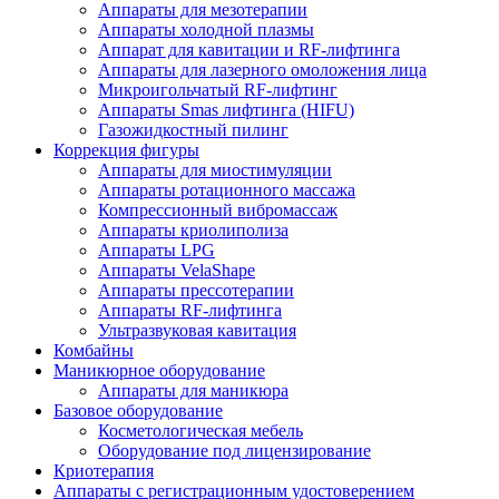
Аппараты для мезотерапии
Аппараты холодной плазмы
Аппарат для кавитации и RF-лифтинга
Аппараты для лазерного омоложения лица
Микроигольчатый RF-лифтинг
Аппараты Smas лифтинга (HIFU)
Газожидкостный пилинг
Коррекция фигуры
Аппараты для миостимуляции
Аппараты ротационного массажа
Компрессионный вибромассаж
Аппараты криолиполиза
Аппараты LPG
Аппараты VelaShape
Аппараты прессотерапии
Аппараты RF-лифтинга
Ультразвуковая кавитация
Комбайны
Маникюрное оборудование
Аппараты для маникюра
Базовое оборудование
Косметологическая мебель
Оборудование под лицензирование
Криотерапия
Аппараты c регистрационным удостоверением