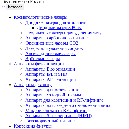
Бесплатно по России
0
Каталог
Косметологические лазеры
Диодные лазеры для эпиляции
Диодный лазер 808 нм
Неодимовые лазеры для удаления тату
Аппараты карбонового пилинга
Фракционные лазеры CO2
Лазеры для удаления сосудов
Александритовые лазеры
Эрбиевые лазеры
Аппараты фотоэпиляции
Аппараты Elos эпиляции
Аппараты IPL и SHR
Аппараты AFT эпиляции
Аппараты для лица
Аппараты для мезотерапии
Аппараты холодной плазмы
Аппарат для кавитации и RF-лифтинга
Аппараты для лазерного омоложения лица
Микроигольчатый RF-лифтинг
Аппараты Smas лифтинга (HIFU)
Газожидкостный пилинг
Коррекция фигуры