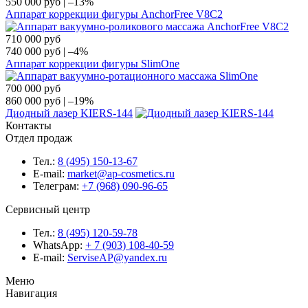
550 000
руб
|
–13%
Аппарат коррекции фигуры AnchorFree V8C2
710 000
руб
740 000
руб
|
–4%
Аппарат коррекции фигуры SlimOne
700 000
руб
860 000
руб
|
–19%
Диодный лазер KIERS-144
Контакты
Отдел продаж
Тел.:
8 (495) 150-13-67
E-mail:
market@ap-cosmetics.ru
Телеграм:
+7 (968) 090-96-65
Сервисный центр
Тел.:
8 (495) 120-59-78
WhatsApp:
+ 7 (903) 108-40-59
E-mail:
ServiseAP@yandex.ru
Меню
Навигация