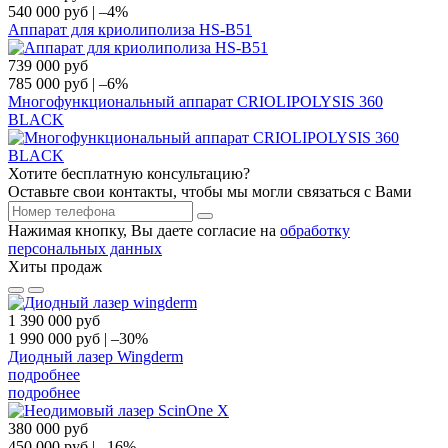
540 000
руб
|
–4%
Аппарат для криолиполиза HS-B51
739 000
руб
785 000
руб
|
–6%
Многофункциональный аппарат CRIOLIPOLYSIS 360
BLAСK
Хотите бесплатную консультацию?
Оставьте свои контакты, чтобы мы могли связаться с Вами
Нажимая кнопку, Вы даете согласие на
обработку
персональных данных
Хиты продаж
1 390 000
руб
1 990 000
руб
|
–30%
Диодный лазер Wingderm
подробнее
подробнее
380 000
руб
450 000
руб
|
–16%