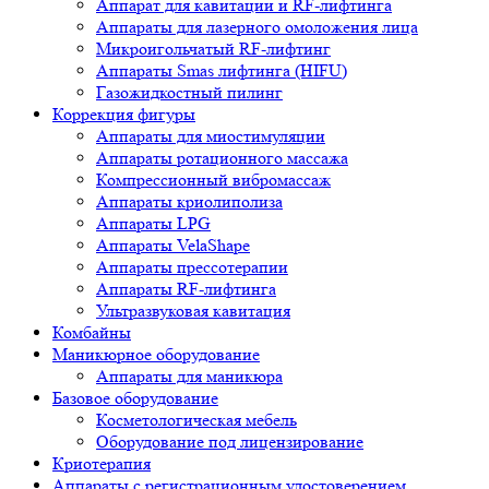
Аппарат для кавитации и RF-лифтинга
Аппараты для лазерного омоложения лица
Микроигольчатый RF-лифтинг
Аппараты Smas лифтинга (HIFU)
Газожидкостный пилинг
Коррекция фигуры
Аппараты для миостимуляции
Аппараты ротационного массажа
Компрессионный вибромассаж
Аппараты криолиполиза
Аппараты LPG
Аппараты VelaShape
Аппараты прессотерапии
Аппараты RF-лифтинга
Ультразвуковая кавитация
Комбайны
Маникюрное оборудование
Аппараты для маникюра
Базовое оборудование
Косметологическая мебель
Оборудование под лицензирование
Криотерапия
Аппараты c регистрационным удостоверением