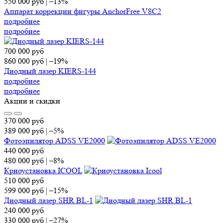
550 000
руб
|
–13%
Аппарат коррекции фигуры AnchorFree V8C2
подробнее
подробнее
700 000
руб
860 000
руб
|
–19%
Диодный лазер KIERS-144
подробнее
подробнее
Акции и скидки
370 000
руб
389 000
руб
|
–5%
Фотоэпилятор ADSS VE2000
440 000
руб
480 000
руб
|
–8%
Криоустановка ICOOL
510 000
руб
599 000
руб
|
–15%
Диодный лазер SHR BL-1
240 000
руб
330 000
руб
|
–27%