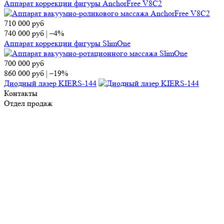
Аппарат коррекции фигуры AnchorFree V8C2
710 000
руб
740 000
руб
|
–4%
Аппарат коррекции фигуры SlimOne
700 000
руб
860 000
руб
|
–19%
Диодный лазер KIERS-144
Контакты
Отдел продаж
Тел.:
8 (495) 150-13-67
E-mail:
market@ap-cosmetics.ru
Телеграм:
+7 (968) 090-96-65
Сервисный центр
Тел.:
8 (495) 120-59-78
WhatsApp:
+ 7 (903) 108-40-59
E-mail:
ServiseAP@yandex.ru
Меню