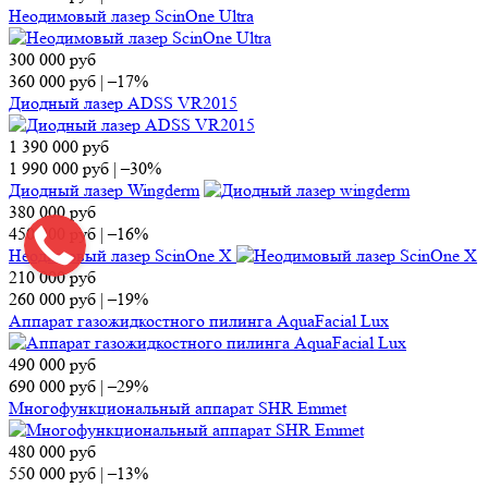
Неодимовый лазер ScinOne Ultra
300 000
руб
360 000
руб
|
–17%
Диодный лазер ADSS VR2015
1 390 000
руб
1 990 000
руб
|
–30%
Диодный лазер Wingderm
380 000
руб
450 000
руб
|
–16%
Неодимовый лазер ScinOne X
210 000
руб
260 000
руб
|
–19%
Аппарат газожидкостного пилинга AquaFacial Lux
490 000
руб
690 000
руб
|
–29%
Многофункциональный аппарат SHR Emmet
480 000
руб
550 000
руб
|
–13%