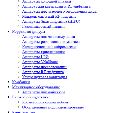
Аппараты холодной плазмы
Аппарат для кавитации и RF-лифтинга
Аппараты для лазерного омоложения лица
Микроигольчатый RF-лифтинг
Аппараты Smas лифтинга (HIFU)
Газожидкостный пилинг
Коррекция фигуры
Аппараты для миостимуляции
Аппараты ротационного массажа
Компрессионный вибромассаж
Аппараты криолиполиза
Аппараты LPG
Аппараты VelaShape
Аппараты прессотерапии
Аппараты RF-лифтинга
Ультразвуковая кавитация
Комбайны
Маникюрное оборудование
Аппараты для маникюра
Базовое оборудование
Косметологическая мебель
Оборудование под лицензирование
Криотерапия