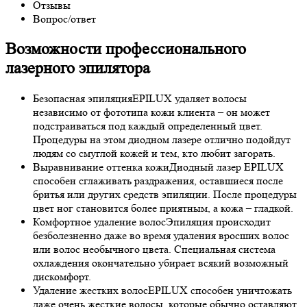
Отзывы
Вопрос/ответ
Возможности профессионального
лазерного эпилятора
Безопасная эпиляция
EPILUX удаляет волосы
независимо от фототипа кожи клиента – он может
подстраиваться под каждый определенный цвет.
Процедуры на этом диодном лазере отлично подойдут
людям со смуглой кожей и тем, кто любит загорать.
Выравнивание оттенка кожи
Диодный лазер EPILUX
способен сглаживать раздражения, оставшиеся после
бритья или других средств эпиляции. После процедуры
цвет ног становится более приятным, а кожа – гладкой.
Комфортное удаление волос
Эпиляция происходит
безболезненно даже во время удаления вросших волос
или волос необычного цвета. Специальная система
охлаждения окончательно убирает всякий возможный
дискомфорт.
Удаление жестких волос
EPILUX способен уничтожать
даже очень жесткие волосы, которые обычно оставляют