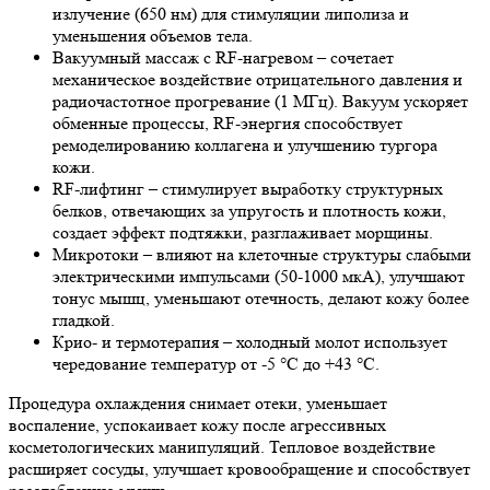
излучение (650 нм) для стимуляции липолиза и
уменьшения объемов тела.
Вакуумный массаж с RF-нагревом – сочетает
механическое воздействие отрицательного давления и
радиочастотное прогревание (1 МГц). Вакуум ускоряет
обменные процессы, RF-энергия способствует
ремоделированию коллагена и улучшению тургора
кожи.
RF-лифтинг – стимулирует выработку структурных
белков, отвечающих за упругость и плотность кожи,
создает эффект подтяжки, разглаживает морщины.
Микротоки – влияют на клеточные структуры слабыми
электрическими импульсами (50-1000 мкА), улучшают
тонус мышц, уменьшают отечность, делают кожу более
гладкой.
Крио- и термотерапия – холодный молот использует
чередование температур от -5 °С до +43 °С.
Процедура охлаждения снимает отеки, уменьшает
воспаление, успокаивает кожу после агрессивных
косметологических манипуляций. Тепловое воздействие
расширяет сосуды, улучшает кровообращение и способствует