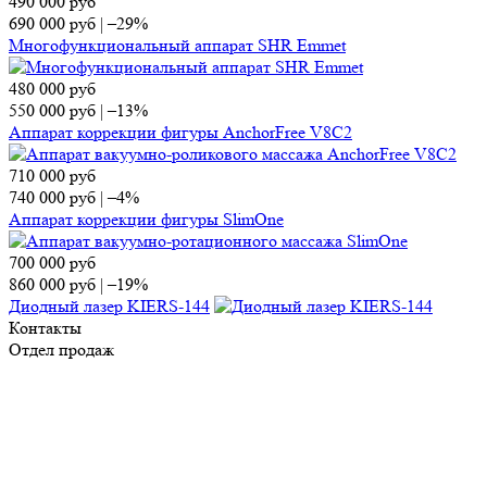
490 000
руб
690 000
руб
|
–29%
Многофункциональный аппарат SHR Emmet
480 000
руб
550 000
руб
|
–13%
Аппарат коррекции фигуры AnchorFree V8C2
710 000
руб
740 000
руб
|
–4%
Аппарат коррекции фигуры SlimOne
700 000
руб
860 000
руб
|
–19%
Диодный лазер KIERS-144
Контакты
Отдел продаж
Тел.:
8 (495) 150-13-67
E-mail:
market@ap-cosmetics.ru
Телеграм:
+7 (968) 090-96-65
Сервисный центр