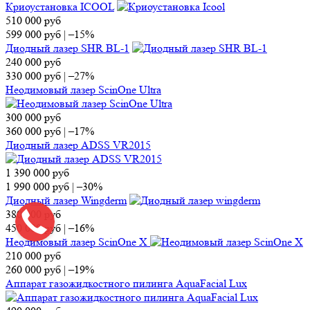
Криоустановка ICOOL
510 000
руб
599 000
руб
|
–15%
Диодный лазер SHR BL-1
240 000
руб
330 000
руб
|
–27%
Неодимовый лазер ScinOne Ultra
300 000
руб
360 000
руб
|
–17%
Диодный лазер ADSS VR2015
1 390 000
руб
1 990 000
руб
|
–30%
Диодный лазер Wingderm
380 000
руб
450 000
руб
|
–16%
Неодимовый лазер ScinOne X
210 000
руб
260 000
руб
|
–19%
Аппарат газожидкостного пилинга AquaFacial Lux