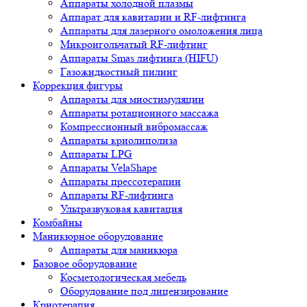
Аппараты холодной плазмы
Аппарат для кавитации и RF-лифтинга
Аппараты для лазерного омоложения лица
Микроигольчатый RF-лифтинг
Аппараты Smas лифтинга (HIFU)
Газожидкостный пилинг
Коррекция фигуры
Аппараты для миостимуляции
Аппараты ротационного массажа
Компрессионный вибромассаж
Аппараты криолиполиза
Аппараты LPG
Аппараты VelaShape
Аппараты прессотерапии
Аппараты RF-лифтинга
Ультразвуковая кавитация
Комбайны
Маникюрное оборудование
Аппараты для маникюра
Базовое оборудование
Косметологическая мебель
Оборудование под лицензирование
Криотерапия