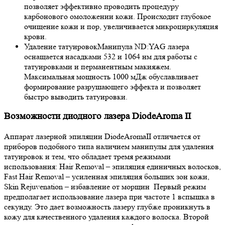
позволяет эффективно проводить процедуру
карбонового омоложении кожи. Происходит глубокое
очищение кожи и пор, увеличивается микроциркуляция
крови.
Удаление татуировок
Манипула ND:YAG лазера
оснащается насадками 532 и 1064 нм для работы с
татуировками и перманентным макияжем.
Максимальная мощность 1000 мДж обуславливает
формирование разрушающего эффекта и позволяет
быстро выводить татуировки.
Возможности диодного лазера DiodeAroma II
Аппарат лазерной эпиляции DiodeAromaII отличается от
приборов подобного типа наличием манипулы для удаления
татуировок и тем, что обладает тремя режимами
использования: Hair Removal – эпиляция единичных волосков,
Fast Hair Removal – усиленная эпиляция больших зон кожи,
Skin Rejuvenation – избавление от морщин Первый режим
предполагает использование лазера при частоте 1 вспышка в
секунду. Это дает возможность лазеру глубже проникнуть в
кожу для качественного удаления каждого волоска. Второй