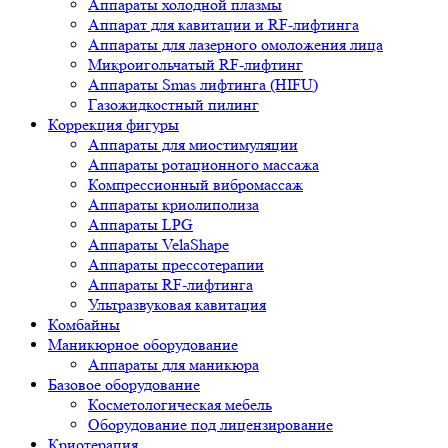
Аппараты холодной плазмы
Аппарат для кавитации и RF-лифтинга
Аппараты для лазерного омоложения лица
Микроигольчатый RF-лифтинг
Аппараты Smas лифтинга (HIFU)
Газожидкостный пилинг
Коррекция фигуры
Аппараты для миостимуляции
Аппараты ротационного массажа
Компрессионный вибромассаж
Аппараты криолиполиза
Аппараты LPG
Аппараты VelaShape
Аппараты прессотерапии
Аппараты RF-лифтинга
Ультразвуковая кавитация
Комбайны
Маникюрное оборудование
Аппараты для маникюра
Базовое оборудование
Косметологическая мебель
Оборудование под лицензирование
Криотерапия