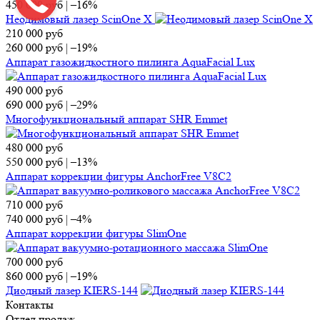
450 000
руб
|
–16%
Неодимовый лазер ScinOne X
210 000
руб
260 000
руб
|
–19%
Аппарат газожидкостного пилинга AquaFacial Lux
490 000
руб
690 000
руб
|
–29%
Многофункциональный аппарат SHR Emmet
480 000
руб
550 000
руб
|
–13%
Аппарат коррекции фигуры AnchorFree V8C2
710 000
руб
740 000
руб
|
–4%
Аппарат коррекции фигуры SlimOne
700 000
руб
860 000
руб
|
–19%
Диодный лазер KIERS-144
Контакты
Отдел продаж