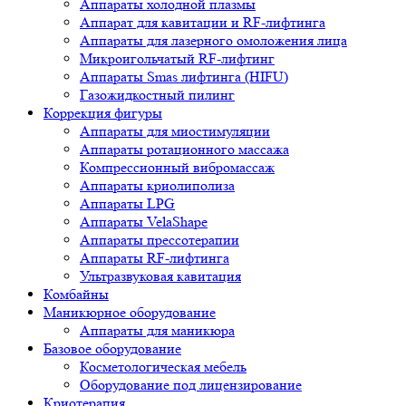
Аппараты холодной плазмы
Аппарат для кавитации и RF-лифтинга
Аппараты для лазерного омоложения лица
Микроигольчатый RF-лифтинг
Аппараты Smas лифтинга (HIFU)
Газожидкостный пилинг
Коррекция фигуры
Аппараты для миостимуляции
Аппараты ротационного массажа
Компрессионный вибромассаж
Аппараты криолиполиза
Аппараты LPG
Аппараты VelaShape
Аппараты прессотерапии
Аппараты RF-лифтинга
Ультразвуковая кавитация
Комбайны
Маникюрное оборудование
Аппараты для маникюра
Базовое оборудование
Косметологическая мебель
Оборудование под лицензирование
Криотерапия