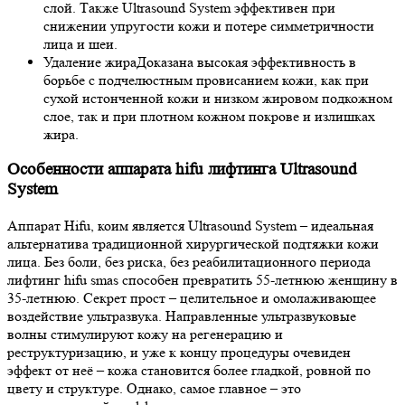
слой. Также Ultrasound System эффективен при
снижении упругости кожи и потере симметричности
лица и шеи.
Удаление жира
Доказана высокая эффективность в
борьбе с подчелюстным провисанием кожи, как при
сухой истонченной кожи и низком жировом подкожном
слое, так и при плотном кожном покрове и излишках
жира.
Особенности аппарата hifu лифтинга Ultrasound
System
Аппарат Hifu, коим является Ultrasound System – идеальная
альтернатива традиционной хирургической подтяжки кожи
лица. Без боли, без риска, без реабилитационного периода
лифтинг hifu smas способен превратить 55-летнюю женщину в
35-летнюю. Секрет прост – целительное и омолаживающее
воздействие ультразвука. Направленные ультразвуковые
волны стимулируют кожу на регенерацию и
реструктуризацию, и уже к концу процедуры очевиден
эффект от неё – кожа становится более гладкой, ровной по
цвету и структуре. Однако, самое главное – это