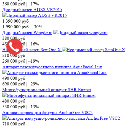
360 000
руб
|
–17%
Диодный лазер ADSS VR2015
1 390 000
руб
1 990 000
руб
|
–30%
Диодный лазер Wingderm
380 000
руб
450 000
руб
|
–16%
Неодимовый лазер ScinOne X
210 000
руб
260 000
руб
|
–19%
Аппарат газожидкостного пилинга AquaFacial Lux
490 000
руб
690 000
руб
|
–29%
Многофункциональный аппарат SHR Emmet
480 000
руб
550 000
руб
|
–13%
Аппарат коррекции фигуры AnchorFree V8C2
710 000
руб