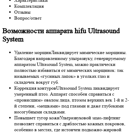
Характеристики
Комплектация
Отзывы
Вопрос/ответ
Возможности аппарата hifu Ultrasound
System
Удаление морщин
Ликвидирует мимические морщины.
Благодаря направленному ультразвуку, генерируемому
аппаратом Ultrasound System, можно практически
полностью избавиться от мимических морщинок: так
называемых «гусиных лапок» в уголках глаз и
складочек вокруг губ.
Коррекция контуров
Ultrasound System ликвидирует
умеренный птоз. Аппарат способен справиться с
«провисшим» овалом лица, птозом верхних век 1-й и 2-
й степени, «мешками» под глазами и даже глубокими
носогубными складками.
Повышает тугор кожи
Ультразвуковой smas-лифтинг
позволяет справиться с дряблостью кожных покровов,
особенно в местах, где истончен подкожно-жировой