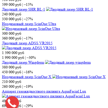
599 000
руб
|
–15%
Диодный лазер SHR BL-1
240 000
руб
330 000
руб
|
–27%
Неодимовый лазер ScinOne Ultra
300 000
руб
360 000
руб
|
–17%
Диодный лазер ADSS VR2015
1 390 000
руб
1 990 000
руб
|
–30%
Диодный лазер Wingderm
380 000
руб
450 000
руб
|
–16%
Неодимовый лазер ScinOne X
210 000
руб
260 000
руб
|
–19%
Аппарат газожидкостного пилинга AquaFacial Lux
490 000
руб
690 000
руб
|
–29%