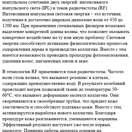
импульсном сочетании двух энергий: интенсивного
импульсного света (IPL) и токов радиочастоты (RF).
Интенсивная импульсная световая энергия – это источник
излучения в достаточно широком диапазоне волн от 450 до
1200 нм. При применении специальных фильтров возможно
выделение конкретной длины волны, что позволяет оказывать
конкретное воздействие на ту или иную проблему. Световая
энергия способствует активации физиологических процессов
оздоровления дермы и производства коллагена. Вместе с тем
имеется возможность проводить процедуры фотоомоложения,
удаления волос, пигментных пятен и акне.
В технологии RF применяются токи радиочастоты. Частота
волн столь велика, что вызывает резонанс в клетках,
содержащих преимущественно воду. В результате колебаний
происходит нагрев подкожной ткани до температуры 50–
60
°C
, что вызывает деформацию молекул коллагена. Они
сворачиваются в своеобразные трубки, что придает коже
эластичность и способствует подтяжке кожи. Вместе с тем,
активизируется выработка нового коллагена. Благодаря
процедуре кожа разглаживается, уменьшаются морщины.
Эффективный результат наступает уже после первых
процедур. Принцип работы аппарата основан на