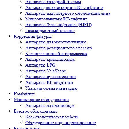
Аппараты холодной плазмы
Аппарат для кавитации и RF-лифтинга
Аппараты для лазерного омоложения лица
Микроигольчатый RF-лифтинг
Аппараты Smas лифтинга (HIFU)
Газожидкостный пилинг
Коррекция фигуры
Аппараты для миостимуляции
Аппараты ротационного массажа
Компрессионный вибромассаж
Аппараты криолиполиза
Аппараты LPG
Аппараты VelaShape
Аппараты прессотерапии
Аппараты RF-лифтинга
Ультразвуковая кавитация
Комбайны
Маникюрное оборудование
Аппараты для маникюра
Базовое оборудование
Косметологическая мебель
Оборудование под лицензирование
Криотерапия