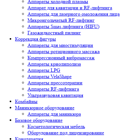
Аппараты холодной плазмы
Аппарат для кавитации и RF-лифтинга
Аппараты для лазерного омоложения лица
Микроигольчатый RF-лифтинг
Аппараты Smas лифтинга (HIFU)
Газожидкостный пилинг
Коррекция фигуры
Аппараты для миостимуляции
Аппараты ротационного массажа
Компрессионный вибромассаж
Аппараты криолиполиза
Аппараты LPG
Аппараты VelaShape
Аппараты прессотерапии
Аппараты RF-лифтинга
Ультразвуковая кавитация
Комбайны
Маникюрное оборудование
Аппараты для маникюра
Базовое оборудование
Косметологическая мебель
Оборудование под лицензирование
Криотерапия