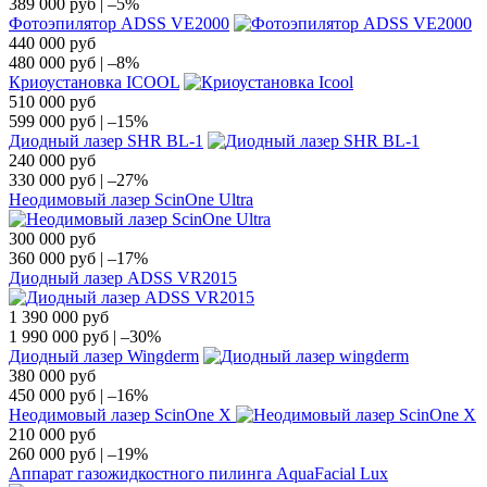
389 000
руб
|
–5%
Фотоэпилятор ADSS VE2000
440 000
руб
480 000
руб
|
–8%
Криоустановка ICOOL
510 000
руб
599 000
руб
|
–15%
Диодный лазер SHR BL-1
240 000
руб
330 000
руб
|
–27%
Неодимовый лазер ScinOne Ultra
300 000
руб
360 000
руб
|
–17%
Диодный лазер ADSS VR2015
1 390 000
руб
1 990 000
руб
|
–30%
Диодный лазер Wingderm
380 000
руб
450 000
руб
|
–16%
Неодимовый лазер ScinOne X
210 000
руб
260 000
руб
|
–19%
Аппарат газожидкостного пилинга AquaFacial Lux