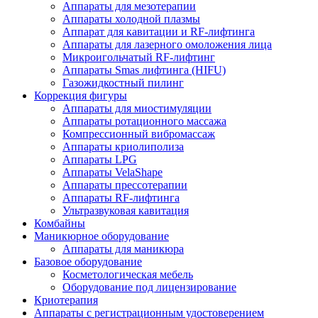
Аппараты для мезотерапии
Аппараты холодной плазмы
Аппарат для кавитации и RF-лифтинга
Аппараты для лазерного омоложения лица
Микроигольчатый RF-лифтинг
Аппараты Smas лифтинга (HIFU)
Газожидкостный пилинг
Коррекция фигуры
Аппараты для миостимуляции
Аппараты ротационного массажа
Компрессионный вибромассаж
Аппараты криолиполиза
Аппараты LPG
Аппараты VelaShape
Аппараты прессотерапии
Аппараты RF-лифтинга
Ультразвуковая кавитация
Комбайны
Маникюрное оборудование
Аппараты для маникюра
Базовое оборудование
Косметологическая мебель
Оборудование под лицензирование
Криотерапия
Аппараты c регистрационным удостоверением