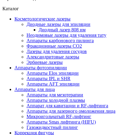
Каталог
Косметологические лазеры
Диодные лазеры для эпиляции
Диодный лазер 808 нм
Неодимовые лазеры для удаления тату
Аппараты карбонового пилинга
Фракционные лазеры CO2
Лазеры для удаления сосудов
Александритовые лазеры
Эрбиевые лазеры
Аппараты фотоэпиляции
Аппараты Elos эпиляции
Аппараты IPL и SHR
Аппараты AFT эпиляции
Аппараты для лица
Аппараты для мезотерапии
Аппараты холодной плазмы
Аппарат для кавитации и RF-лифтинга
Аппараты для лазерного омоложения лица
Микроигольчатый RF-лифтинг
Аппараты Smas лифтинга (HIFU)
Газожидкостный пилинг
Коррекция фигуры