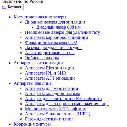
Бесплатно по России
0
Каталог
Косметологические лазеры
Диодные лазеры для эпиляции
Диодный лазер 808 нм
Неодимовые лазеры для удаления тату
Аппараты карбонового пилинга
Фракционные лазеры CO2
Лазеры для удаления сосудов
Александритовые лазеры
Эрбиевые лазеры
Аппараты фотоэпиляции
Аппараты Elos эпиляции
Аппараты IPL и SHR
Аппараты AFT эпиляции
Аппараты для лица
Аппараты для мезотерапии
Аппараты холодной плазмы
Аппарат для кавитации и RF-лифтинга
Аппараты для лазерного омоложения лица
Микроигольчатый RF-лифтинг
Аппараты Smas лифтинга (HIFU)
Газожидкостный пилинг
Коррекция фигуры