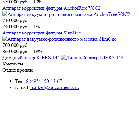
550 000
руб
|
–13%
Аппарат коррекции фигуры AnchorFree V8C2
710 000
руб
740 000
руб
|
–4%
Аппарат коррекции фигуры SlimOne
700 000
руб
860 000
руб
|
–19%
Диодный лазер KIERS-144
Контакты
Отдел продаж
Тел.:
8 (495) 150-13-67
E-mail:
market@ap-cosmetics.ru
Телеграм:
+7 (968) 090-96-65
Сервисный центр
Тел.:
8 (495) 120-59-78
WhatsApp:
+ 7 (903) 108-40-59
E-mail:
ServiseAP@yandex.ru