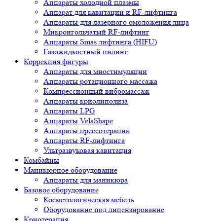
Аппараты холодной плазмы
Аппарат для кавитации и RF-лифтинга
Аппараты для лазерного омоложения лица
Микроигольчатый RF-лифтинг
Аппараты Smas лифтинга (HIFU)
Газожидкостный пилинг
Коррекция фигуры
Аппараты для миостимуляции
Аппараты ротационного массажа
Компрессионный вибромассаж
Аппараты криолиполиза
Аппараты LPG
Аппараты VelaShape
Аппараты прессотерапии
Аппараты RF-лифтинга
Ультразвуковая кавитация
Комбайны
Маникюрное оборудование
Аппараты для маникюра
Базовое оборудование
Косметологическая мебель
Оборудование под лицензирование
Криотерапия