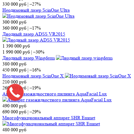
330 000
руб
|
–27%
Неодимовый лазер ScinOne Ultra
300 000
руб
360 000
руб
|
–17%
Диодный лазер ADSS VR2015
1 390 000
руб
1 990 000
руб
|
–30%
Диодный лазер Wingderm
380 000
руб
450 000
руб
|
–16%
Неодимовый лазер ScinOne X
210 000
руб
260 000
руб
|
–19%
Аппарат газожидкостного пилинга AquaFacial Lux
490 000
руб
690 000
руб
|
–29%
Многофункциональный аппарат SHR Emmet
480 000
руб