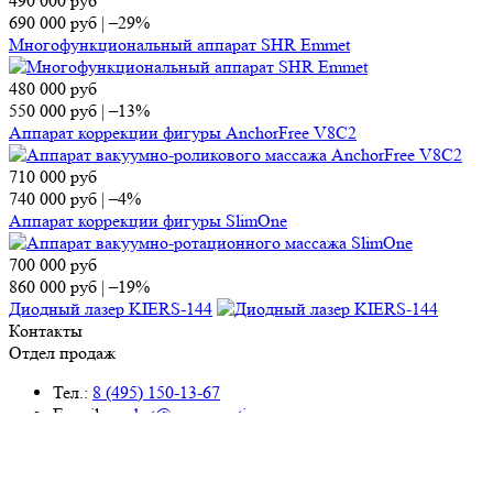
490 000
руб
690 000
руб
|
–29%
Многофункциональный аппарат SHR Emmet
480 000
руб
550 000
руб
|
–13%
Аппарат коррекции фигуры AnchorFree V8C2
710 000
руб
740 000
руб
|
–4%
Аппарат коррекции фигуры SlimOne
700 000
руб
860 000
руб
|
–19%
Диодный лазер KIERS-144
Контакты
Отдел продаж
Тел.:
8 (495) 150-13-67
E-mail:
market@ap-cosmetics.ru
Телеграм:
+7 (968) 090-96-65
Сервисный центр