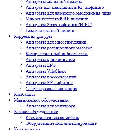
Аппараты холодной плазмы
Аппарат для кавитации и RF-лифтинга
Аппараты для лазерного омоложения лица
Микроигольчатый RF-лифтинг
Аппараты Smas лифтинга (HIFU)
Газожидкостный пилинг
Коррекция фигуры
Аппараты для миостимуляции
Аппараты ротационного массажа
Компрессионный вибромассаж
Аппараты криолиполиза
Аппараты LPG
Аппараты VelaShape
Аппараты прессотерапии
Аппараты RF-лифтинга
Ультразвуковая кавитация
Комбайны
Маникюрное оборудование
Аппараты для маникюра
Базовое оборудование
Косметологическая мебель
Оборудование под лицензирование
Криотерапия