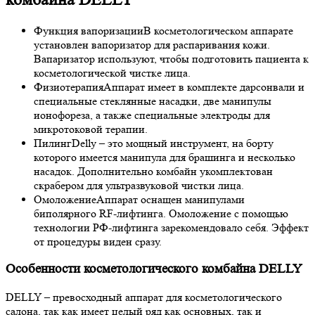
Функция вапоризации
В косметологическом аппарате
установлен вапоризатор для распаривания кожи.
Вапаризатор используют, чтобы подготовить пациента к
косметологической чистке лица.
Физиотерапия
Аппарат имеет в комплекте дарсонвали и
специальные стеклянные насадки, две манипулы
ионофореза, а также специальные электроды для
микротоковой терапии.
Пилинг
Delly – это мощный инструмент, на борту
которого имеется манипула для брашинга и несколько
насадок. Дополнительно комбайн укомплектован
скрабером для ультразвуковой чистки лица.
Омоложение
Аппарат оснащен манипулами
биполярного RF-лифтинга. Омоложение с помощью
технологии РФ-лифтинга зарекомендовало себя. Эффект
от процедуры виден сразу.
Особенности косметологического комбайна DELLY
DELLY – превосходный аппарат для косметологического
салона, так как имеет целый ряд как основных, так и