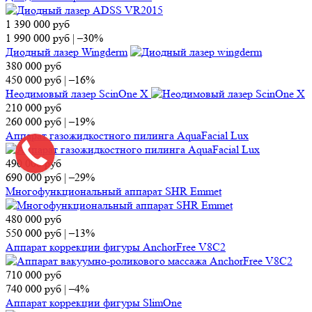
1 390 000
руб
1 990 000
руб
|
–30%
Диодный лазер Wingderm
380 000
руб
450 000
руб
|
–16%
Неодимовый лазер ScinOne X
210 000
руб
260 000
руб
|
–19%
Аппарат газожидкостного пилинга AquaFacial Lux
490 000
руб
690 000
руб
|
–29%
Многофункциональный аппарат SHR Emmet
480 000
руб
550 000
руб
|
–13%
Аппарат коррекции фигуры AnchorFree V8C2
710 000
руб
740 000
руб
|
–4%
Аппарат коррекции фигуры SlimOne