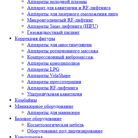
Аппараты холодной плазмы
Аппарат для кавитации и RF-лифтинга
Аппараты для лазерного омоложения лица
Микроигольчатый RF-лифтинг
Аппараты Smas лифтинга (HIFU)
Газожидкостный пилинг
Коррекция фигуры
Аппараты для миостимуляции
Аппараты ротационного массажа
Компрессионный вибромассаж
Аппараты криолиполиза
Аппараты LPG
Аппараты VelaShape
Аппараты прессотерапии
Аппараты RF-лифтинга
Ультразвуковая кавитация
Комбайны
Маникюрное оборудование
Аппараты для маникюра
Базовое оборудование
Косметологическая мебель
Оборудование под лицензирование
Криотерапия