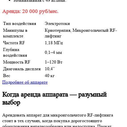
Неинвазивная с 49 иглами.
Аренда: 20 000 руб/мес.
Тип воздействия
Электротоки
Манипулы в
Криотерапия, Микроигольчатый RF-
комплекте
лифтинг
Частота RF
1,18 МГц
Глубина
0,1–4 мм
воздействия
Мощность RF
1–120 Вт
Диагональ дисплея
10,4”
Вес
40 кг
Подробнее об аппарате
Когда аренда аппарата — разумный
выбор
Арендовать аппарат для микроигольчатого RF-лифтинга
стоит в тех случаях, когда покупка дорогостоящего
оборудования нецелесообразна или недоступна. Прокат