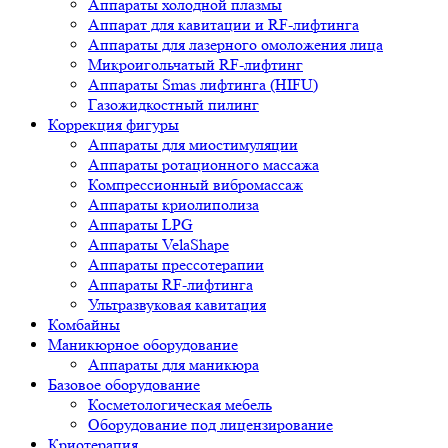
Аппараты холодной плазмы
Аппарат для кавитации и RF-лифтинга
Аппараты для лазерного омоложения лица
Микроигольчатый RF-лифтинг
Аппараты Smas лифтинга (HIFU)
Газожидкостный пилинг
Коррекция фигуры
Аппараты для миостимуляции
Аппараты ротационного массажа
Компрессионный вибромассаж
Аппараты криолиполиза
Аппараты LPG
Аппараты VelaShape
Аппараты прессотерапии
Аппараты RF-лифтинга
Ультразвуковая кавитация
Комбайны
Маникюрное оборудование
Аппараты для маникюра
Базовое оборудование
Косметологическая мебель
Оборудование под лицензирование
Криотерапия