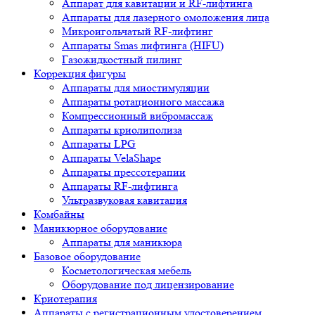
Аппарат для кавитации и RF-лифтинга
Аппараты для лазерного омоложения лица
Микроигольчатый RF-лифтинг
Аппараты Smas лифтинга (HIFU)
Газожидкостный пилинг
Коррекция фигуры
Аппараты для миостимуляции
Аппараты ротационного массажа
Компрессионный вибромассаж
Аппараты криолиполиза
Аппараты LPG
Аппараты VelaShape
Аппараты прессотерапии
Аппараты RF-лифтинга
Ультразвуковая кавитация
Комбайны
Маникюрное оборудование
Аппараты для маникюра
Базовое оборудование
Косметологическая мебель
Оборудование под лицензирование
Криотерапия
Аппараты c регистрационным удостоверением