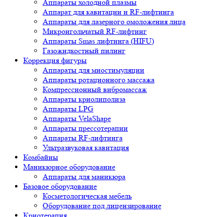
Аппараты холодной плазмы
Аппарат для кавитации и RF-лифтинга
Аппараты для лазерного омоложения лица
Микроигольчатый RF-лифтинг
Аппараты Smas лифтинга (HIFU)
Газожидкостный пилинг
Коррекция фигуры
Аппараты для миостимуляции
Аппараты ротационного массажа
Компрессионный вибромассаж
Аппараты криолиполиза
Аппараты LPG
Аппараты VelaShape
Аппараты прессотерапии
Аппараты RF-лифтинга
Ультразвуковая кавитация
Комбайны
Маникюрное оборудование
Аппараты для маникюра
Базовое оборудование
Косметологическая мебель
Оборудование под лицензирование
Криотерапия