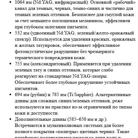
1064 нм (Nd:YAG, инфракрасный). Основной «рабочий»
канал для темных, черных, темно-синих и частично для
темных зеленых оттенков. Безопаснее для смуглой кожи
за счет меньшего поглощения меланином, эффективен
при глубоком залегании пигмента.
532 нм (удвоенный Nd:YAG, зеленый/желто-оранжевый
спектр). Используется для удаления красных, оранжевых
и желтых татуировок, обеспечивает эффективное
фотоакустическое разрушение без чрезмерного
термического повреждения кожи.
755 нм (александритовый). Применяется при удалении
зеленых тату и синих оттенков, которые слабо
реагируют на стандартные Nd:YAG-лазеры.
Обеспечивает более глубокое разрушение устойчивых
пигментов.
694 нм (рубин) и 785 нм (Ti:Sapphire). Альтернативные
длины для сложных синих/зеленых оттенков, реже
используются на практике из-за ограничений по типам
кожи и доступности.
Дополнительные длины (585–650 нм и др.).
Встречаются в мультиволновых системах для более
полного покрытия «палитры» цветных чернил. Такие
платформы поддерживают несколько длин волн и