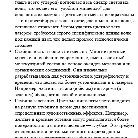
(чаще всего углерод) поглощает весь спектр световых
волн, что делает его "удобной мишенью" для
большинства лазеров. Цветные пигменты избирательны
— они абсорбируют только определенные длины волн, а
остальные отражают. Чтобы удалить цветное тату
лазером, требуются строго специфические длины волн
под каждый цвет, что делает процесс технологически
сложнее.
Стабильность и состав пигментов.
Многие цветные
красители, особенно современные, имеют сложный
молекулярный состав на основе оксидов металлов или
органических соединений. Они изначально
разрабатывались для устойчивости к ультрафиолету и
времени, что делает их более устойчивыми и к лазерам.
Например, частицы титана (в белом) или хрома (в
зеленом) обладают высокой стабильностью.
Глубина залегания.
Цветные пигменты часто вводятся
на разную глубину в дерме для достижения
определенных художественных эффектов. Например,
желтые и красные оттенки могут располагаться более
поверхностно, а синие и зеленые — глубже. Это требует
от специалиста не только точного подбора длины
волны, но и корректировки глубины проникновения