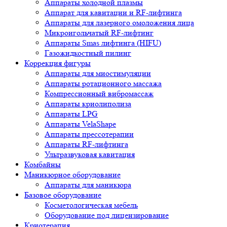
Аппараты холодной плазмы
Аппарат для кавитации и RF-лифтинга
Аппараты для лазерного омоложения лица
Микроигольчатый RF-лифтинг
Аппараты Smas лифтинга (HIFU)
Газожидкостный пилинг
Коррекция фигуры
Аппараты для миостимуляции
Аппараты ротационного массажа
Компрессионный вибромассаж
Аппараты криолиполиза
Аппараты LPG
Аппараты VelaShape
Аппараты прессотерапии
Аппараты RF-лифтинга
Ультразвуковая кавитация
Комбайны
Маникюрное оборудование
Аппараты для маникюра
Базовое оборудование
Косметологическая мебель
Оборудование под лицензирование
Криотерапия