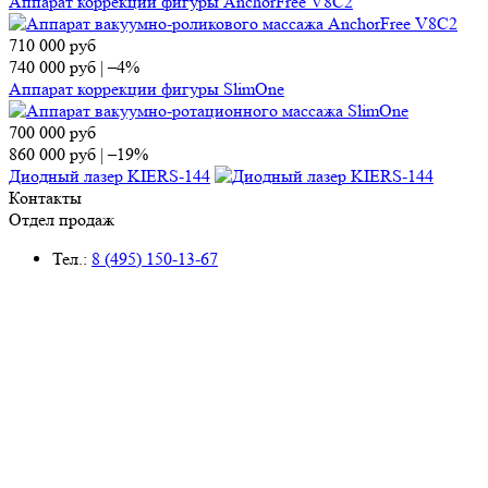
Аппарат коррекции фигуры AnchorFree V8C2
710 000
руб
740 000
руб
|
–4%
Аппарат коррекции фигуры SlimOne
700 000
руб
860 000
руб
|
–19%
Диодный лазер KIERS-144
Контакты
Отдел продаж
Тел.:
8 (495) 150-13-67
E-mail:
market@ap-cosmetics.ru
Телеграм:
+7 (968) 090-96-65
Сервисный центр
Тел.:
8 (495) 120-59-78
WhatsApp:
+ 7 (903) 108-40-59
E-mail:
ServiseAP@yandex.ru
Меню
Навигация