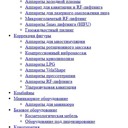
Аппараты холодной плазмы
Аппарат для кавитации и RF-лифтинга
Аппараты для лазерного омоложения лица
Микроигольчатый RF-лифтинг
Аппараты Smas лифтинга (HIFU)
Газожидкостный пилинг
Коррекция фигуры
Аппараты для миостимуляции
Аппараты ротационного массажа
Компрессионный вибромассаж
Аппараты криолиполиза
Аппараты LPG
Аппараты VelaShape
Аппараты прессотерапии
Аппараты RF-лифтинга
Ультразвуковая кавитация
Комбайны
Маникюрное оборудование
Аппараты для маникюра
Базовое оборудование
Косметологическая мебель
Оборудование под лицензирование
Криотерапия