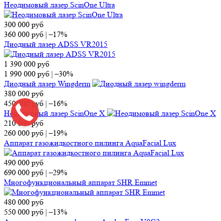
Неодимовый лазер ScinOne Ultra
300 000
руб
360 000
руб
|
–17%
Диодный лазер ADSS VR2015
1 390 000
руб
1 990 000
руб
|
–30%
Диодный лазер Wingderm
380 000
руб
450 000
руб
|
–16%
Неодимовый лазер ScinOne X
210 000
руб
260 000
руб
|
–19%
Аппарат газожидкостного пилинга AquaFacial Lux
490 000
руб
690 000
руб
|
–29%
Многофункциональный аппарат SHR Emmet
480 000
руб
550 000
руб
|
–13%