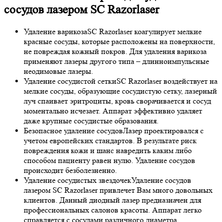
сосудов лазером SC Razorlaser
Удаление варикоза
SC Razorlaser коагулирует мелкие
красные сосуды, которые расположены на поверхности,
не повреждая кожный покров. Для удаления варикоза
применяют лазеры другого типа – длинноимпульсные
неодимовые лазеры.
Удаление сосудистой сетки
SC Razorlaser воздействует на
мелкие сосуды, образующие сосудистую сетку, лазерный
луч спаивает эритроциты, кровь сворачивается и сосуд
моментально исчезает. Аппарат эффективно удаляет
даже крупные сосудистые образования.
Безопасное удаление сосудов
Лазер проектировался с
учетом европейских стандартов. В результате риск
повреждения кожи и шанс навредить каким либо
способом пациенту равен нулю. Удаление сосудов
происходит безболезненно.
Удаление сосудистых звездочек
Удаление сосудов
лазером SC Razorlaser привлечет Вам много довольных
клиентов. Данный диодный лазер предназначен для
профессиональных салонов красоты. Аппарат легко
справляется с сосудами различного диаметра.