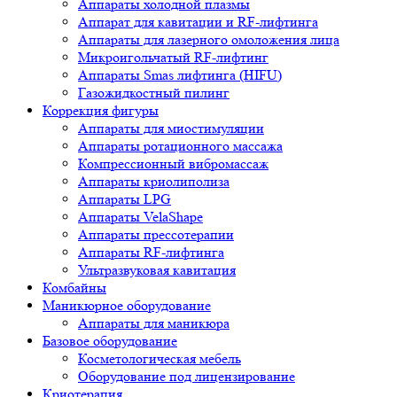
Аппараты холодной плазмы
Аппарат для кавитации и RF-лифтинга
Аппараты для лазерного омоложения лица
Микроигольчатый RF-лифтинг
Аппараты Smas лифтинга (HIFU)
Газожидкостный пилинг
Коррекция фигуры
Аппараты для миостимуляции
Аппараты ротационного массажа
Компрессионный вибромассаж
Аппараты криолиполиза
Аппараты LPG
Аппараты VelaShape
Аппараты прессотерапии
Аппараты RF-лифтинга
Ультразвуковая кавитация
Комбайны
Маникюрное оборудование
Аппараты для маникюра
Базовое оборудование
Косметологическая мебель
Оборудование под лицензирование
Криотерапия