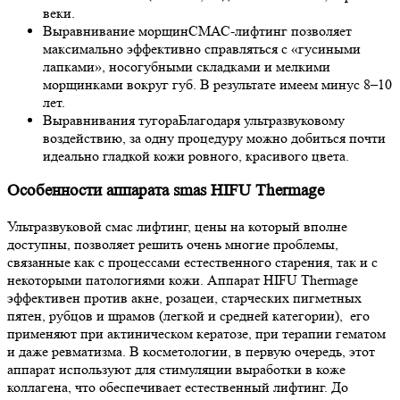
веки.
Выравнивание морщин
СМАС-лифтинг позволяет
максимально эффективно справляться с «гусиными
лапками», носогубными складками и мелкими
морщинками вокруг губ. В результате имеем минус 8–10
лет.
Выравнивания тугора
Благодаря ультразвуковому
воздействию, за одну процедуру можно добиться почти
идеально гладкой кожи ровного, красивого цвета.
Особенности аппарата smas HIFU Thermage
Ультразвуковой смас лифтинг, цены на который вполне
доступны, позволяет решить очень многие проблемы,
связанные как с процессами естественного старения, так и с
некоторыми патологиями кожи. Аппарат HIFU Thermage
эффективен против акне, розацеи, старческих пигметных
пятен, рубцов и шрамов (легкой и средней категории), его
применяют при актиническом кератозе, при терапии гематом
и даже ревматизма. В косметологии, в первую очередь, этот
аппарат используют для стимуляции выработки в коже
коллагена, что обеспечивает естественный лифтинг. До