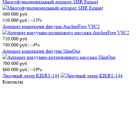
Многофункциональный аппарат SHR Emmet
480 000
руб
550 000
руб
|
–13%
Аппарат коррекции фигуры AnchorFree V8C2
710 000
руб
740 000
руб
|
–4%
Аппарат коррекции фигуры SlimOne
700 000
руб
860 000
руб
|
–19%
Диодный лазер KIERS-144
Контакты
Отдел продаж
Тел.:
8 (495) 150-13-67
E-mail:
market@ap-cosmetics.ru
Телеграм:
+7 (968) 090-96-65
Сервисный центр
Тел.:
8 (495) 120-59-78