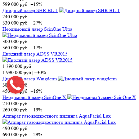
599 000
руб
|
–15%
Диодный лазер SHR BL-1
240 000
руб
330 000
руб
|
–27%
Неодимовый лазер ScinOne Ultra
300 000
руб
360 000
руб
|
–17%
Диодный лазер ADSS VR2015
1 390 000
руб
1 990 000
руб
|
–30%
Диодный лазер Wingderm
380 000
руб
450 000
руб
|
–16%
Неодимовый лазер ScinOne X
210 000
руб
260 000
руб
|
–19%
Аппарат газожидкостного пилинга AquaFacial Lux
490 000
руб
690 000
руб
|
–29%