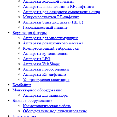
Аппараты холодной плазмы
Аппарат для кавитации и RF-лифтинга
Аппараты для лазерного омоложения лица
Микроигольчатый RF-лифтинг
Аппараты Smas лифтинга (HIFU)
Газожидкостный пилинг
Коррекция фигуры
Аппараты для миостимуляции
Аппараты ротационного массажа
Компрессионный вибромассаж
Аппараты криолиполиза
Аппараты LPG
Аппараты VelaShape
Аппараты прессотерапии
Аппараты RF-лифтинга
Ультразвуковая кавитация
Комбайны
Маникюрное оборудование
Аппараты для маникюра
Базовое оборудование
Косметологическая мебель
Оборудование под лицензирование
Криотерапия