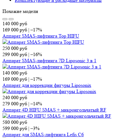
Комплектующие и расходные материалы
Похожие модели
140 000
руб
169 000
руб
|
–17%
Аппарат SMAS-лифтинга Top HIFU
250 000
руб
299 000
руб
|
–16%
Аппарат SMAS-лифтинга 7D Liposonic 3 в 1
140 000
руб
169 000
руб
|
–17%
Аппарат для коррекции фигуры Liposonix
240 000
руб
279 000
руб
|
–14%
Аппарат 4D HIFU SMAS + микроигольчатый RF
580 000
руб
599 000
руб
|
–3%
Аппарат для SMAS-лифтинга Lefis C6