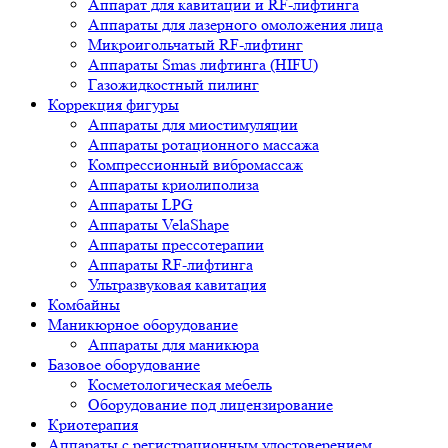
Аппарат для кавитации и RF-лифтинга
Аппараты для лазерного омоложения лица
Микроигольчатый RF-лифтинг
Аппараты Smas лифтинга (HIFU)
Газожидкостный пилинг
Коррекция фигуры
Аппараты для миостимуляции
Аппараты ротационного массажа
Компрессионный вибромассаж
Аппараты криолиполиза
Аппараты LPG
Аппараты VelaShape
Аппараты прессотерапии
Аппараты RF-лифтинга
Ультразвуковая кавитация
Комбайны
Маникюрное оборудование
Аппараты для маникюра
Базовое оборудование
Косметологическая мебель
Оборудование под лицензирование
Криотерапия
Аппараты c регистрационным удостоверением