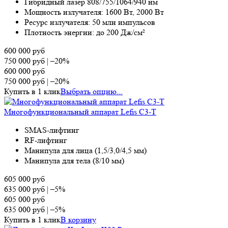
Гибридный лазер 808/755/1064/940 нм
Мощность излучателя: 1600 Вт, 2000 Вт
Ресурс излучателя: 50 млн импульсов
Плотность энергии: до 200 Дж/см²
600 000
руб
750 000
руб
|
–20%
600 000
руб
750 000
руб
|
–20%
Купить в 1 клик
Выбрать опцию...
Многофункциональный аппарат Lefis C3-T
SMAS-лифтинг
RF-лифтинг
Манипула для лица (1,5/3,0/4,5 мм)
Манипула для тела (8/10 мм)
605 000
руб
635 000
руб
|
–5%
605 000
руб
635 000
руб
|
–5%
Купить в 1 клик
В корзину