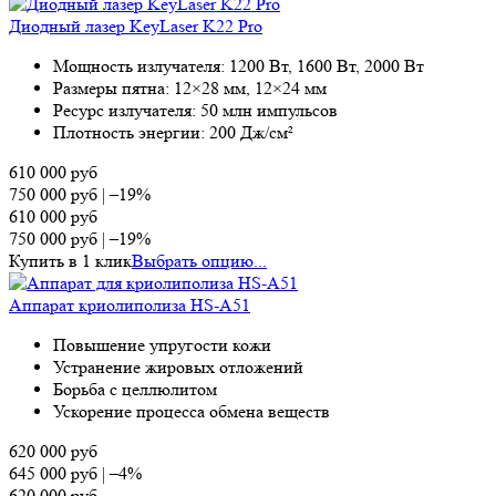
Диодный лазер KeyLaser K22 Pro
Мощность излучателя: 1200 Вт, 1600 Вт, 2000 Вт
Размеры пятна: 12×28 мм, 12×24 мм
Ресурс излучателя: 50 млн импульсов
Плотность энергии: 200 Дж/см²
610 000
руб
750 000
руб
|
–19%
610 000
руб
750 000
руб
|
–19%
Купить в 1 клик
Выбрать опцию...
Аппарат криолиполиза HS-A51
Повышение упругости кожи
Устранение жировых отложений
Борьба с целлюлитом
Ускорение процесса обмена веществ
620 000
руб
645 000
руб
|
–4%
620 000
руб