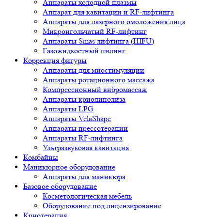
Аппараты холодной плазмы
Аппарат для кавитации и RF-лифтинга
Аппараты для лазерного омоложения лица
Микроигольчатый RF-лифтинг
Аппараты Smas лифтинга (HIFU)
Газожидкостный пилинг
Коррекция фигуры
Аппараты для миостимуляции
Аппараты ротационного массажа
Компрессионный вибромассаж
Аппараты криолиполиза
Аппараты LPG
Аппараты VelaShape
Аппараты прессотерапии
Аппараты RF-лифтинга
Ультразвуковая кавитация
Комбайны
Маникюрное оборудование
Аппараты для маникюра
Базовое оборудование
Косметологическая мебель
Оборудование под лицензирование
Криотерапия