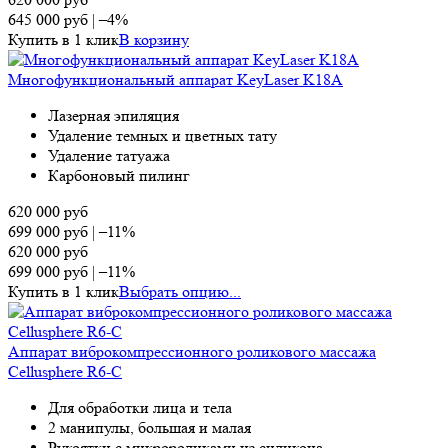
645 000
руб
|
–4%
Купить в 1 клик
В корзину
Многофункциональный аппарат KeyLaser K18A
Лазерная эпиляция
Удаление темных и цветных тату
Удаление татуажа
Карбоновый пилинг
620 000
руб
699 000
руб
|
–11%
620 000
руб
699 000
руб
|
–11%
Купить в 1 клик
Выбрать опцию...
Аппарат виброкомпрессионного роликового массажа
Cellusphere R6-C
Для обработки лица и тела
2 манипулы, большая и малая
Рукоятки с микророликами из силикона