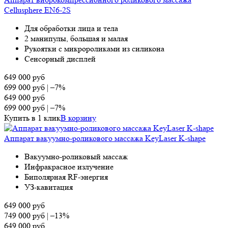
Cellusphere EN6-2S
Для обработки лица и тела
2 манипулы, большая и малая
Рукоятки с микророликами из силикона
Сенсорный дисплей
649 000
руб
699 000
руб
|
–7%
649 000
руб
699 000
руб
|
–7%
Купить в 1 клик
В корзину
Аппарат вакуумно-роликового массажа KeyLaser K-shape
Вакуумно-роликовый массаж
Инфракрасное излучение
Биполярная RF-энергия
УЗ-кавитация
649 000
руб
749 000
руб
|
–13%
649 000
руб