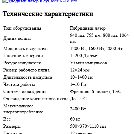
Технические характеристики
Тип оборудования
Гибридный лазер
940 нм, 755 нм, 808 нм, 1064
Длина волны
нм
Мощность излучателя
1200 Вт, 1600 Вт, 2000 Вт
Плотность энергии
1–200 Дж/см²
Ресурс излучателя
50 млн импульсов
Размер рабочего пятна
12×24 мм
Длительность импульса
10–1400 мс
Частота работы
1–10 Гц
Система охлаждения
Фреоновый чиллер, TEC
Охлаждение контактного пятна
До –5℃
Максимальное
2400 Вт
энергопотребление
Вес
60 кг
Размеры
500×370×1110 мм
Гарантия
12 месяцев