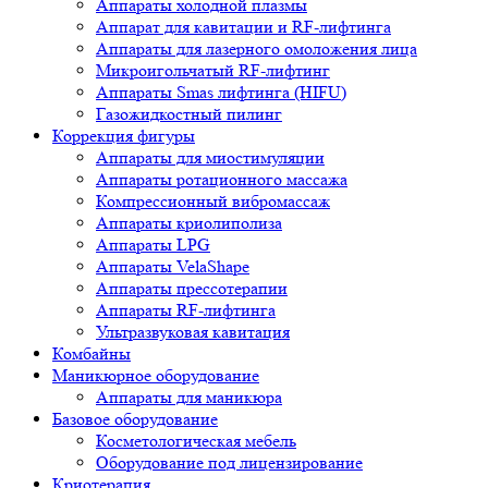
Аппараты холодной плазмы
Аппарат для кавитации и RF-лифтинга
Аппараты для лазерного омоложения лица
Микроигольчатый RF-лифтинг
Аппараты Smas лифтинга (HIFU)
Газожидкостный пилинг
Коррекция фигуры
Аппараты для миостимуляции
Аппараты ротационного массажа
Компрессионный вибромассаж
Аппараты криолиполиза
Аппараты LPG
Аппараты VelaShape
Аппараты прессотерапии
Аппараты RF-лифтинга
Ультразвуковая кавитация
Комбайны
Маникюрное оборудование
Аппараты для маникюра
Базовое оборудование
Косметологическая мебель
Оборудование под лицензирование
Криотерапия