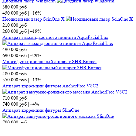
Диодный лазер Wingderm
380 000
руб
450 000
руб
|
–16%
Неодимовый лазер ScinOne X
210 000
руб
260 000
руб
|
–19%
Аппарат газожидкостного пилинга AquaFacial Lux
490 000
руб
690 000
руб
|
–29%
Многофункциональный аппарат SHR Emmet
480 000
руб
550 000
руб
|
–13%
Аппарат коррекции фигуры AnchorFree V8C2
710 000
руб
740 000
руб
|
–4%
Аппарат коррекции фигуры SlimOne
700 000
руб
860 000
руб
|
–19%
Диодный лазер KIERS-144