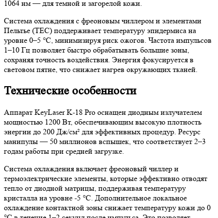
1064 нм — для темной и загорелой кожи.
Система охлаждения с фреоновым чиллером и элементами
Пельтье (TEC) поддерживает температуру эпидермиса на
уровне 0–5 °C, минимизируя риск ожогов. Частота импульсов
1–10 Гц позволяет быстро обрабатывать большие зоны,
сохраняя точность воздействия. Энергия фокусируется в
световом пятне, что снижает нагрев окружающих тканей.
Технические особенности
Аппарат KeyLaser K-18 Pro оснащен диодным излучателем
мощностью 1200 Вт, обеспечивающим высокую плотность
энергии до 200 Дж/см² для эффективных процедур. Ресурс
манипулы — 50 миллионов вспышек, что соответствует 2–3
годам работы при средней загрузке.
Система охлаждения включает фреоновый чиллер и
термоэлектрические элементы, которые эффективно отводят
тепло от диодной матрицы, поддерживая температуру
кристалла на уровне -5 °C. Дополнительное локальное
охлаждение контактной зоны снижает температуру кожи до 0
°C в течение 1–2 секунд после импульса. Это позволяет