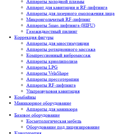
Аппараты холодной плазмы
Аппарат для кавитации и RF-лифтинга
Аппараты для лазерного омоложения лица
Микроигольчатый RF-лифтинг
Аппараты Smas лифтинга (HIFU)
Газожидкостный пилинг
Коррекция фигуры
Аппараты для миостимуляции
Аппараты ротационного массажа
Компрессионный вибромассаж
Аппараты криолиполиза
Аппараты LPG
Аппараты VelaShape
Аппараты прессотерапии
Аппараты RF-лифтинга
Ультразвуковая кавитация
Комбайны
Маникюрное оборудование
Аппараты для маникюра
Базовое оборудование
Косметологическая мебель
Оборудование под лицензирование
Криотерапия