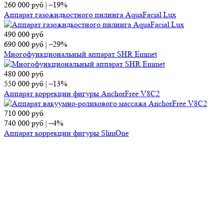
260 000
руб
|
–19%
Аппарат газожидкостного пилинга AquaFacial Lux
490 000
руб
690 000
руб
|
–29%
Многофункциональный аппарат SHR Emmet
480 000
руб
550 000
руб
|
–13%
Аппарат коррекции фигуры AnchorFree V8C2
710 000
руб
740 000
руб
|
–4%
Аппарат коррекции фигуры SlimOne
700 000
руб
860 000
руб
|
–19%
Диодный лазер KIERS-144
Контакты
Отдел продаж
Тел.:
8 (495) 150-13-67
E-mail:
market@ap-cosmetics.ru