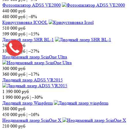
Фотоэпилятор ADSS VE2000
440 000
руб
480 000
руб
|
–8%
Криоустановка ICOOL
510 000
руб
599 000
руб
|
–15%
Диодный лазер SHR BL-1
240 000
руб
330 000
руб
|
–27%
Неодимовый лазер ScinOne Ultra
300 000
руб
360 000
руб
|
–17%
Диодный лазер ADSS VR2015
1 390 000
руб
1 990 000
руб
|
–30%
Диодный лазер Wingderm
380 000
руб
450 000
руб
|
–16%
Неодимовый лазер ScinOne X
210 000
руб