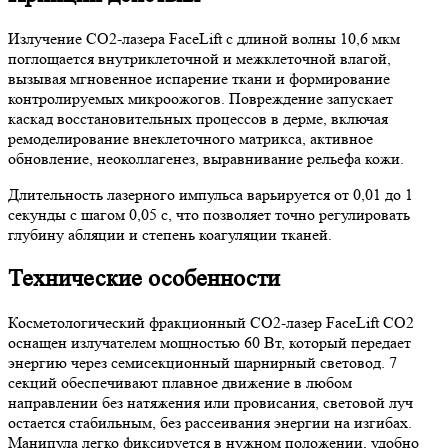
Излучение СО2-лазера FaceLift с длиной волны 10,6 мкм
поглощается внутриклеточной и межклеточной влагой,
вызывая мгновенное испарение ткани и формирование
контролируемых микроожогов. Повреждение запускает
каскад восстановительных процессов в дерме, включая
ремоделирование внеклеточного матрикса, активное
обновление, неоколлагенез, выравнивание рельефа кожи.
Длительность лазерного импульса варьируется от 0,01 до 1
секунды с шагом 0,05 с, что позволяет точно регулировать
глубину абляции и степень коагуляции тканей.
Технические особенности
Косметологический фракционный СО2-лазер FaceLift CO2
оснащен излучателем мощностью 60 Вт, который передает
энергию через семисекционный шарнирный световод. 7
секций обеспечивают плавное движение в любом
направлении без натяжения или провисания, световой луч
остается стабильным, без рассеивания энергии на изгибах.
Манипула легко фиксируется в нужном положении, удобно