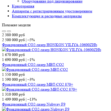
Оборудование под лицензирование
Криотерапия
Аппараты c регистрационным удостоверением
Комплектующие и расходные материалы
Похожие модели
2 380 000
руб
2 500 000
руб
|
–5%
Фракционный СО2-лазер HONKON YILIYA-10600ZHb
1 670 000
руб
1 690 000
руб
|
–1%
Фракционный CO2-лазер MBT-CO2
1 550 000
руб
1 590 000
руб
|
–3%
Фракционный СО2-лазер MBT-CO2 870+
1 310 000
руб
1 499 000
руб
|
–13%
Фракционный СО2-лазер Nubway F9