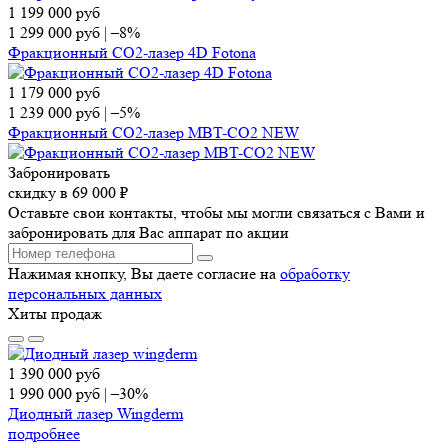
1 199 000
руб
1 299 000
руб
|
–8%
Фракционный СО2-лазер 4D Fotona
1 179 000
руб
1 239 000
руб
|
–5%
Фракционный СО2-лазер MBT-CO2 NEW
Забронировать
скидку в 69 000 ₽
Оставьте свои контакты, чтобы мы могли связаться с Вами и
забронировать для Вас аппарат по акции
Нажимая кнопку, Вы даете согласие на
обработку
персональных данных
Хиты продаж
1 390 000
руб
1 990 000
руб
|
–30%
Диодный лазер Wingderm
подробнее