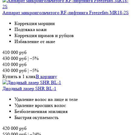
Аппарат микроигольчатого RF-лифтинга Freezefats MR18-2S
Коррекция морщин
Подтяжка кожи
Коррекция шрамов и рубцов
Избавление от акне
410 000
руб
430 000
руб
|
–5%
410 000
руб
430 000
руб
|
–5%
Купить в 1 клик
В корзину
Диодный лазер SHR BL-1
Удаление волос на лице и теле
Удаление вросших волос
Безболезненная эпиляция
Быстрая окупаемость
420 000
руб
550 000
руб
|
–24%