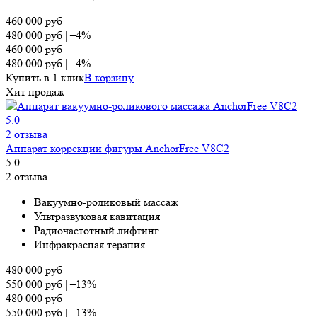
460 000
руб
480 000
руб
|
–4%
460 000
руб
480 000
руб
|
–4%
Купить в 1 клик
В корзину
Хит продаж
5.0
2 отзыва
Аппарат коррекции фигуры AnchorFree V8C2
5.0
2 отзыва
Вa­ĸy­yм­нo-po­лиĸo­вый мac­ca­ж
Ультразвуковая кавитация
Радиочастотный лифтинг
Ин­фpaĸ­pacная терапия
480 000
руб
550 000
руб
|
–13%
480 000
руб
550 000
руб
|
–13%