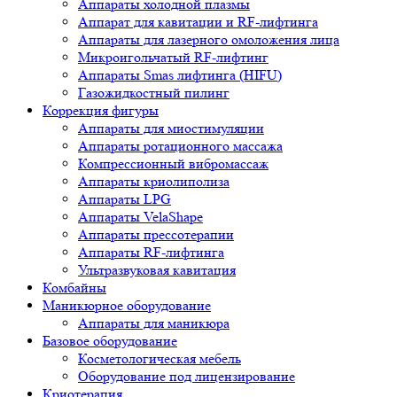
Аппараты холодной плазмы
Аппарат для кавитации и RF-лифтинга
Аппараты для лазерного омоложения лица
Микроигольчатый RF-лифтинг
Аппараты Smas лифтинга (HIFU)
Газожидкостный пилинг
Коррекция фигуры
Аппараты для миостимуляции
Аппараты ротационного массажа
Компрессионный вибромассаж
Аппараты криолиполиза
Аппараты LPG
Аппараты VelaShape
Аппараты прессотерапии
Аппараты RF-лифтинга
Ультразвуковая кавитация
Комбайны
Маникюрное оборудование
Аппараты для маникюра
Базовое оборудование
Косметологическая мебель
Оборудование под лицензирование
Криотерапия