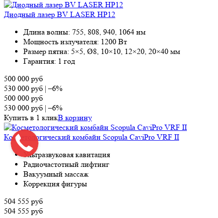
Диодный лазер BV LASER HP12
Длина волны: 755, 808, 940, 1064 нм
Мощность излучателя: 1200 Вт
Размер пятна: 5×5, Ø8, 10×10, 12×20, 20×40 мм
Гарантия: 1 год
500 000
руб
530 000
руб
|
–6%
500 000
руб
530 000
руб
|
–6%
Купить в 1 клик
В корзину
Косметологический комбайн Scopula CaviPro VRF II
Ультразвуковая кавитация
Радиочастотный лифтинг
Вакуумный массаж
Коррекция фигуры
504 555
руб
504 555
руб