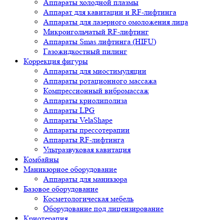
Аппараты холодной плазмы
Аппарат для кавитации и RF-лифтинга
Аппараты для лазерного омоложения лица
Микроигольчатый RF-лифтинг
Аппараты Smas лифтинга (HIFU)
Газожидкостный пилинг
Коррекция фигуры
Аппараты для миостимуляции
Аппараты ротационного массажа
Компрессионный вибромассаж
Аппараты криолиполиза
Аппараты LPG
Аппараты VelaShape
Аппараты прессотерапии
Аппараты RF-лифтинга
Ультразвуковая кавитация
Комбайны
Маникюрное оборудование
Аппараты для маникюра
Базовое оборудование
Косметологическая мебель
Оборудование под лицензирование
Криотерапия