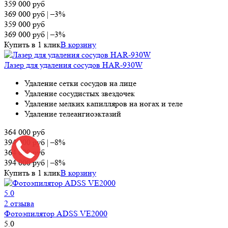
359 000
руб
369 000
руб
|
–3%
359 000
руб
369 000
руб
|
–3%
Купить в 1 клик
В корзину
Лазер для удаления сосудов HAR-930W
Удаление сетки сосудов на лице
Удаление сосудистых звездочек
Удаление мелких капилляров на ногах и теле
Удаление телеангиоэктазий
364 000
руб
394 000
руб
|
–8%
364 000
руб
394 000
руб
|
–8%
Купить в 1 клик
В корзину
5.0
2 отзыва
Фотоэпилятор ADSS VE2000
5.0