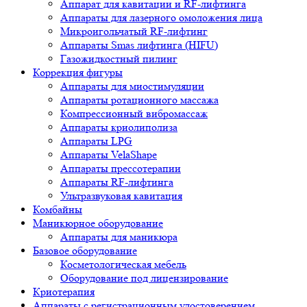
Аппарат для кавитации и RF-лифтинга
Аппараты для лазерного омоложения лица
Микроигольчатый RF-лифтинг
Аппараты Smas лифтинга (HIFU)
Газожидкостный пилинг
Коррекция фигуры
Аппараты для миостимуляции
Аппараты ротационного массажа
Компрессионный вибромассаж
Аппараты криолиполиза
Аппараты LPG
Аппараты VelaShape
Аппараты прессотерапии
Аппараты RF-лифтинга
Ультразвуковая кавитация
Комбайны
Маникюрное оборудование
Аппараты для маникюра
Базовое оборудование
Косметологическая мебель
Оборудование под лицензирование
Криотерапия
Аппараты c регистрационным удостоверением