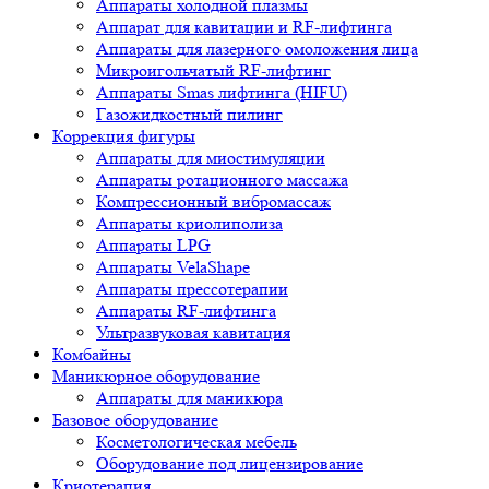
Аппараты холодной плазмы
Аппарат для кавитации и RF-лифтинга
Аппараты для лазерного омоложения лица
Микроигольчатый RF-лифтинг
Аппараты Smas лифтинга (HIFU)
Газожидкостный пилинг
Коррекция фигуры
Аппараты для миостимуляции
Аппараты ротационного массажа
Компрессионный вибромассаж
Аппараты криолиполиза
Аппараты LPG
Аппараты VelaShape
Аппараты прессотерапии
Аппараты RF-лифтинга
Ультразвуковая кавитация
Комбайны
Маникюрное оборудование
Аппараты для маникюра
Базовое оборудование
Косметологическая мебель
Оборудование под лицензирование
Криотерапия