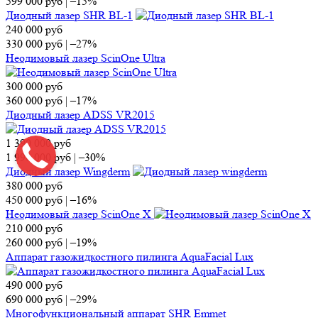
599 000
руб
|
–15%
Диодный лазер SHR BL-1
240 000
руб
330 000
руб
|
–27%
Неодимовый лазер ScinOne Ultra
300 000
руб
360 000
руб
|
–17%
Диодный лазер ADSS VR2015
1 390 000
руб
1 990 000
руб
|
–30%
Диодный лазер Wingderm
380 000
руб
450 000
руб
|
–16%
Неодимовый лазер ScinOne X
210 000
руб
260 000
руб
|
–19%
Аппарат газожидкостного пилинга AquaFacial Lux
490 000
руб
690 000
руб
|
–29%
Многофункциональный аппарат SHR Emmet