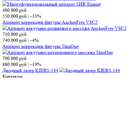
480 000
руб
550 000
руб
|
–13%
Аппарат коррекции фигуры AnchorFree V8C2
710 000
руб
740 000
руб
|
–4%
Аппарат коррекции фигуры SlimOne
700 000
руб
860 000
руб
|
–19%
Диодный лазер KIERS-144
Контакты
Отдел продаж
Тел.:
8 (495) 150-13-67
E-mail:
market@ap-cosmetics.ru
Телеграм:
+7 (968) 090-96-65
Сервисный центр
Тел.:
8 (495) 120-59-78
WhatsApp:
+ 7 (903) 108-40-59