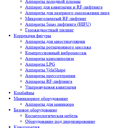
Аппараты холодной плазмы
Аппарат для кавитации и RF-лифтинга
Аппараты для лазерного омоложения лица
Микроигольчатый RF-лифтинг
Аппараты Smas лифтинга (HIFU)
Газожидкостный пилинг
Коррекция фигуры
Аппараты для миостимуляции
Аппараты ротационного массажа
Компрессионный вибромассаж
Аппараты криолиполиза
Аппараты LPG
Аппараты VelaShape
Аппараты прессотерапии
Аппараты RF-лифтинга
Ультразвуковая кавитация
Комбайны
Маникюрное оборудование
Аппараты для маникюра
Базовое оборудование
Косметологическая мебель
Оборудование под лицензирование
Криотерапия