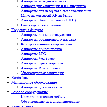
Аппараты холодной плазмы
Аппарат для кавитации и RF-лифтинга
Аппараты для лазерного омоложения лица
Микроигольчатый RF-лифтинг
Аппараты Smas лифтинга (HIFU)
Газожидкостный пилинг
Коррекция фигуры
Аппараты для миостимуляции
Аппараты ротационного массажа
Компрессионный вибромассаж
Аппараты криолиполиза
Аппараты LPG
Аппараты VelaShape
Аппараты прессотерапии
Аппараты RF-лифтинга
Ультразвуковая кавитация
Комбайны
Маникюрное оборудование
Аппараты для маникюра
Базовое оборудование
Косметологическая мебель
Оборудование под лицензирование
Криотерапия