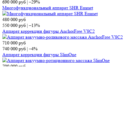
690 000
руб
|
–29%
Многофункциональный аппарат SHR Emmet
480 000
руб
550 000
руб
|
–13%
Аппарат коррекции фигуры AnchorFree V8C2
710 000
руб
740 000
руб
|
–4%
Аппарат коррекции фигуры SlimOne
700 000
руб
860 000
руб
|
–19%
Диодный лазер KIERS-144
Контакты
Отдел продаж
Тел.:
8 (495) 150-13-67
E-mail:
market@ap-cosmetics.ru
Телеграм:
+7 (968) 090-96-65
Сервисный центр