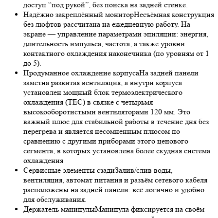
доступ “под рукой”, без поиска на задней стенке.
Надёжно закреплённый монитор
Несъёмная конструкция
без люфтов рассчитана на ежедневную работу. На
экране — управление параметрами эпиляции: энергия,
длительность импульса, частота, а также уровни
контактного охлаждения наконечника (по уровням от 1
до 5).
Продуманное охлаждение корпуса
На задней панели
заметна развитая вентиляция, а внутри корпуса
установлен мощный блок термоэлектрического
охлаждения (TEC) в связке с четырьмя
высокооборотистыми вентиляторами 120 мм. Это
важный плюс для стабильной работы в течение дня без
перегрева и является несомненным плюсом по
сравнению с другими приборами этого ценового
сегмента, в которых установлена более скудная система
охлаждения
Сервисные элементы сзади
Залив/слив воды,
вентиляция, автомат питания и разъём сетевого кабеля
расположены на задней панели: всё логично и удобно
для обслуживания.
Держатель манипулы
Манипула фиксируется на своём