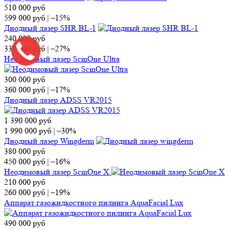
510 000
руб
599 000
руб
|
–15%
Диодный лазер SHR BL-1
240 000
руб
330 000
руб
|
–27%
Неодимовый лазер ScinOne Ultra
300 000
руб
360 000
руб
|
–17%
Диодный лазер ADSS VR2015
1 390 000
руб
1 990 000
руб
|
–30%
Диодный лазер Wingderm
380 000
руб
450 000
руб
|
–16%
Неодимовый лазер ScinOne X
210 000
руб
260 000
руб
|
–19%
Аппарат газожидкостного пилинга AquaFacial Lux
490 000
руб