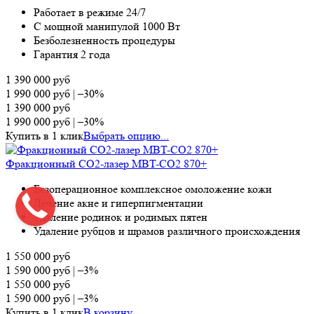
Работает в режиме 24/7
С мощной манипулой 1000 Вт
Безболезненность процедуры
Гарантия 2 года
1 390 000
руб
1 990 000
руб
|
–30%
1 390 000
руб
1 990 000
руб
|
–30%
Купить в 1 клик
Выбрать опцию...
Фракционный СО2-лазер MBT-CO2 870+
Безоперационное комплексное омоложение кожи
Лечение акне и гиперпигментации
Удаление родинок и родимых пятен
Удаление рубцов и шрамов различного происхождения
1 550 000
руб
1 590 000
руб
|
–3%
1 550 000
руб
1 590 000
руб
|
–3%
Купить в 1 клик
В корзину