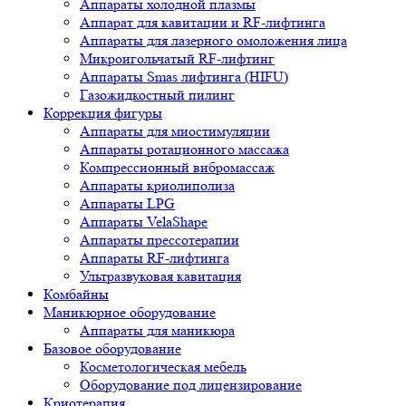
Аппараты холодной плазмы
Аппарат для кавитации и RF-лифтинга
Аппараты для лазерного омоложения лица
Микроигольчатый RF-лифтинг
Аппараты Smas лифтинга (HIFU)
Газожидкостный пилинг
Коррекция фигуры
Аппараты для миостимуляции
Аппараты ротационного массажа
Компрессионный вибромассаж
Аппараты криолиполиза
Аппараты LPG
Аппараты VelaShape
Аппараты прессотерапии
Аппараты RF-лифтинга
Ультразвуковая кавитация
Комбайны
Маникюрное оборудование
Аппараты для маникюра
Базовое оборудование
Косметологическая мебель
Оборудование под лицензирование
Криотерапия