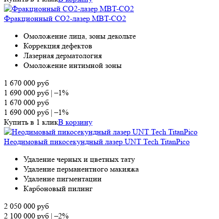
Фракционный CO2-лазер MBT-CO2
Омоложение лица, зоны декольте
Коррекция дефектов
Лазерная дерматология
Омоложение интимной зоны
1 670 000
руб
1 690 000
руб
|
–1%
1 670 000
руб
1 690 000
руб
|
–1%
Купить в 1 клик
В корзину
Неодимовый пикосекундный лазер UNT Tech TitanPico
Удаление черных и цветных тату
Удаление перманентного макияжа
Удаление пигментации
Карбоновый пилинг
2 050 000
руб
2 100 000
руб
|
–2%