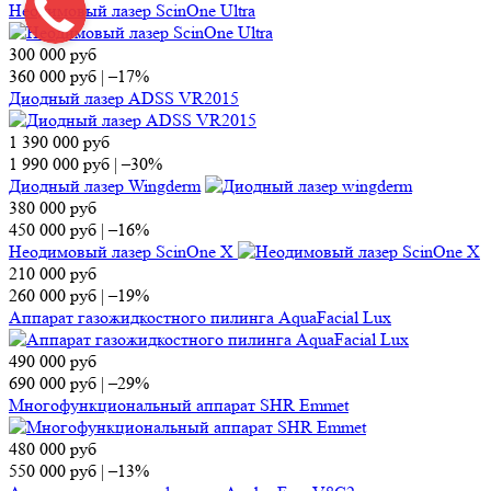
Неодимовый лазер ScinOne Ultra
300 000
руб
360 000
руб
|
–17%
Диодный лазер ADSS VR2015
1 390 000
руб
1 990 000
руб
|
–30%
Диодный лазер Wingderm
380 000
руб
450 000
руб
|
–16%
Неодимовый лазер ScinOne X
210 000
руб
260 000
руб
|
–19%
Аппарат газожидкостного пилинга AquaFacial Lux
490 000
руб
690 000
руб
|
–29%
Многофункциональный аппарат SHR Emmet
480 000
руб
550 000
руб
|
–13%