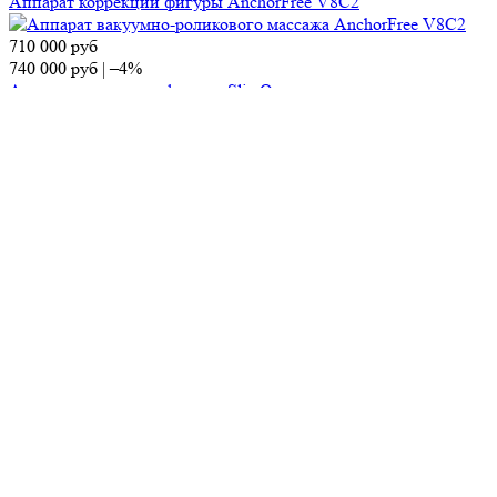
Аппарат коррекции фигуры AnchorFree V8C2
710 000
руб
740 000
руб
|
–4%
Аппарат коррекции фигуры SlimOne
700 000
руб
860 000
руб
|
–19%
Диодный лазер KIERS-144
Контакты
Отдел продаж
Тел.:
8 (495) 150-13-67
E-mail:
market@ap-cosmetics.ru
Телеграм:
+7 (968) 090-96-65
Сервисный центр
Тел.:
8 (495) 120-59-78
WhatsApp:
+ 7 (903) 108-40-59
E-mail:
ServiseAP@yandex.ru
Меню
Навигация