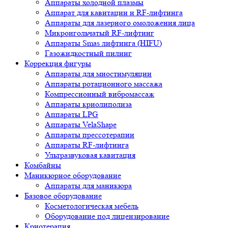
Аппараты холодной плазмы
Аппарат для кавитации и RF-лифтинга
Аппараты для лазерного омоложения лица
Микроигольчатый RF-лифтинг
Аппараты Smas лифтинга (HIFU)
Газожидкостный пилинг
Коррекция фигуры
Аппараты для миостимуляции
Аппараты ротационного массажа
Компрессионный вибромассаж
Аппараты криолиполиза
Аппараты LPG
Аппараты VelaShape
Аппараты прессотерапии
Аппараты RF-лифтинга
Ультразвуковая кавитация
Комбайны
Маникюрное оборудование
Аппараты для маникюра
Базовое оборудование
Косметологическая мебель
Оборудование под лицензирование
Криотерапия