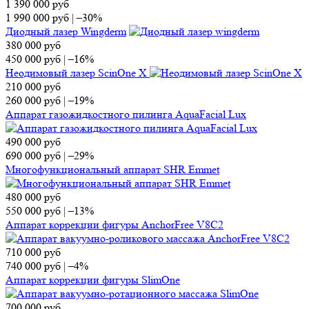
1 390 000
руб
1 990 000
руб
|
–30%
Диодный лазер Wingderm
380 000
руб
450 000
руб
|
–16%
Неодимовый лазер ScinOne X
210 000
руб
260 000
руб
|
–19%
Аппарат газожидкостного пилинга AquaFacial Lux
490 000
руб
690 000
руб
|
–29%
Многофункциональный аппарат SHR Emmet
480 000
руб
550 000
руб
|
–13%
Аппарат коррекции фигуры AnchorFree V8C2
710 000
руб
740 000
руб
|
–4%
Аппарат коррекции фигуры SlimOne
700 000
руб