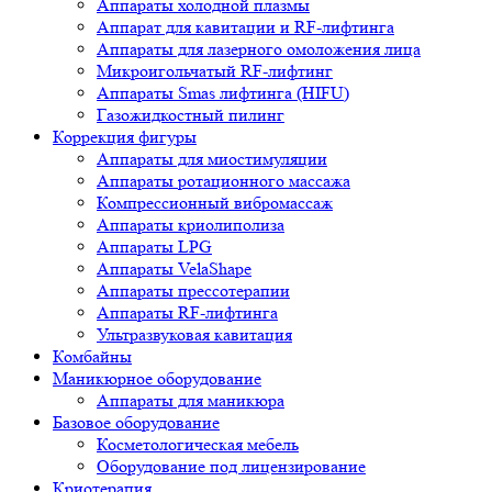
Аппараты холодной плазмы
Аппарат для кавитации и RF-лифтинга
Аппараты для лазерного омоложения лица
Микроигольчатый RF-лифтинг
Аппараты Smas лифтинга (HIFU)
Газожидкостный пилинг
Коррекция фигуры
Аппараты для миостимуляции
Аппараты ротационного массажа
Компрессионный вибромассаж
Аппараты криолиполиза
Аппараты LPG
Аппараты VelaShape
Аппараты прессотерапии
Аппараты RF-лифтинга
Ультразвуковая кавитация
Комбайны
Маникюрное оборудование
Аппараты для маникюра
Базовое оборудование
Косметологическая мебель
Оборудование под лицензирование
Криотерапия