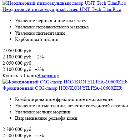
Неодимовый пикосекундный лазер UNT Tech TitanPico
Удаление черных и цветных тату
Удаление перманентного макияжа
Удаление пигментации
Карбоновый пилинг
2 050 000
руб
2 100 000
руб
|
–2%
2 050 000
руб
2 100 000
руб
|
–2%
Купить в 1 клик
В корзину
Фракционный СО2-лазер HONKON YILIYA-10600ZHb
Комбинированное фракционное омоложение
Удаление пигментации, лечение сосудистой сеточки
Удаление мелких морщин
Выравнивание рельефа кожи
2 380 000
руб
2 500 000
руб
|
–5%