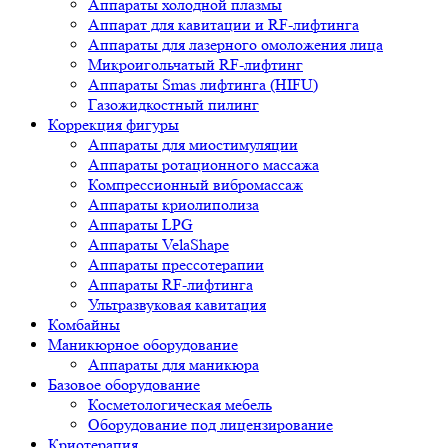
Аппараты холодной плазмы
Аппарат для кавитации и RF-лифтинга
Аппараты для лазерного омоложения лица
Микроигольчатый RF-лифтинг
Аппараты Smas лифтинга (HIFU)
Газожидкостный пилинг
Коррекция фигуры
Аппараты для миостимуляции
Аппараты ротационного массажа
Компрессионный вибромассаж
Аппараты криолиполиза
Аппараты LPG
Аппараты VelaShape
Аппараты прессотерапии
Аппараты RF-лифтинга
Ультразвуковая кавитация
Комбайны
Маникюрное оборудование
Аппараты для маникюра
Базовое оборудование
Косметологическая мебель
Оборудование под лицензирование
Криотерапия