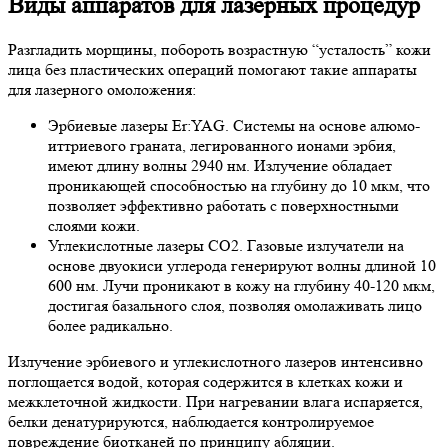
Виды аппаратов для лазерных процедур
Разгладить морщины, побороть возрастную “усталость” кожи
лица без пластических операций помогают такие аппараты
для лазерного омоложения:
Эрбиевые лазеры Er:YAG.
Системы на основе алюмо-
иттриевого граната, легированного ионами эрбия,
имеют длину волны 2940 нм. Излучение обладает
проникающей способностью на глубину до 10 мкм, что
позволяет эффективно работать с поверхностными
слоями кожи.
Углекислотные лазеры СО2.
Газовые излучатели на
основе двуокиси углерода генерируют волны длиной 10
600 нм. Лучи проникают в кожу на глубину 40-120 мкм,
достигая базального слоя, позволяя омолаживать лицо
более радикально.
Излучение эрбиевого и углекислотного лазеров интенсивно
поглощается водой, которая содержится в клетках кожи и
межклеточной жидкости. При нагревании влага испаряется,
белки денатурируются, наблюдается контролируемое
повреждение биотканей по принципу абляции.