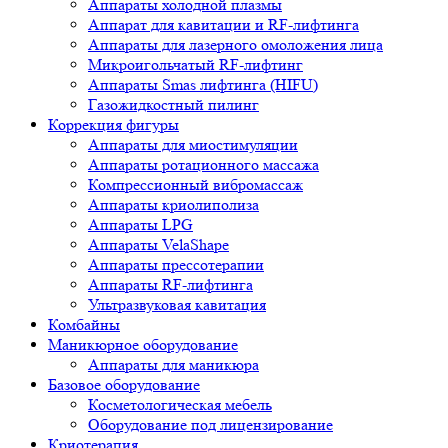
Аппараты холодной плазмы
Аппарат для кавитации и RF-лифтинга
Аппараты для лазерного омоложения лица
Микроигольчатый RF-лифтинг
Аппараты Smas лифтинга (HIFU)
Газожидкостный пилинг
Коррекция фигуры
Аппараты для миостимуляции
Аппараты ротационного массажа
Компрессионный вибромассаж
Аппараты криолиполиза
Аппараты LPG
Аппараты VelaShape
Аппараты прессотерапии
Аппараты RF-лифтинга
Ультразвуковая кавитация
Комбайны
Маникюрное оборудование
Аппараты для маникюра
Базовое оборудование
Косметологическая мебель
Оборудование под лицензирование
Криотерапия