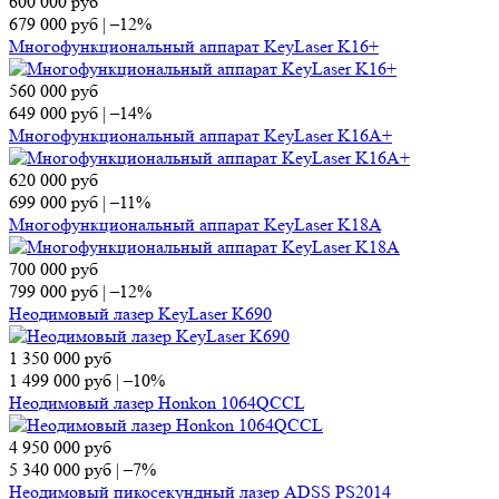
600 000
руб
679 000
руб
|
–12%
Многофункциональный аппарат KeyLaser K16+
560 000
руб
649 000
руб
|
–14%
Многофункциональный аппарат KeyLaser K16A+
620 000
руб
699 000
руб
|
–11%
Многофункциональный аппарат KeyLaser K18A
700 000
руб
799 000
руб
|
–12%
Неодимовый лазер KeyLaser K690
1 350 000
руб
1 499 000
руб
|
–10%
Неодимовый лазер Honkon 1064QCCL
4 950 000
руб
5 340 000
руб
|
–7%
Неодимовый пикосекундный лазер ADSS PS2014