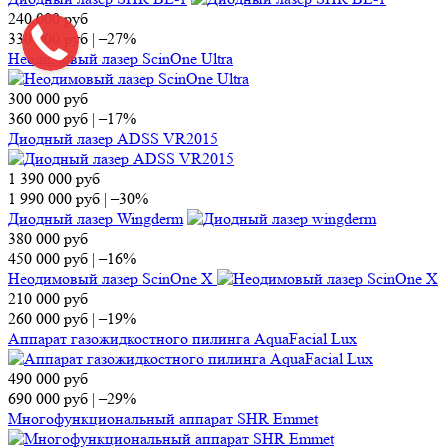
240 000
руб
330 000
руб
|
–27%
Неодимовый лазер ScinOne Ultra
300 000
руб
360 000
руб
|
–17%
Диодный лазер ADSS VR2015
1 390 000
руб
1 990 000
руб
|
–30%
Диодный лазер Wingderm
380 000
руб
450 000
руб
|
–16%
Неодимовый лазер ScinOne X
210 000
руб
260 000
руб
|
–19%
Аппарат газожидкостного пилинга AquaFacial Lux
490 000
руб
690 000
руб
|
–29%
Многофункциональный аппарат SHR Emmet