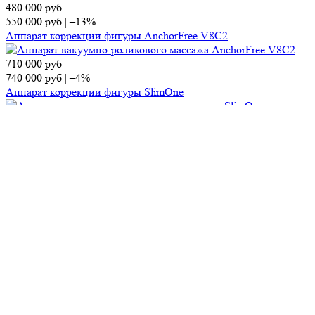
480 000
руб
550 000
руб
|
–13%
Аппарат коррекции фигуры AnchorFree V8C2
710 000
руб
740 000
руб
|
–4%
Аппарат коррекции фигуры SlimOne
700 000
руб
860 000
руб
|
–19%
Диодный лазер KIERS-144
Контакты
Отдел продаж
Тел.:
8 (495) 150-13-67
E-mail:
market@ap-cosmetics.ru
Телеграм:
+7 (968) 090-96-65
Сервисный центр
Тел.:
8 (495) 120-59-78
WhatsApp:
+ 7 (903) 108-40-59
E-mail:
ServiseAP@yandex.ru