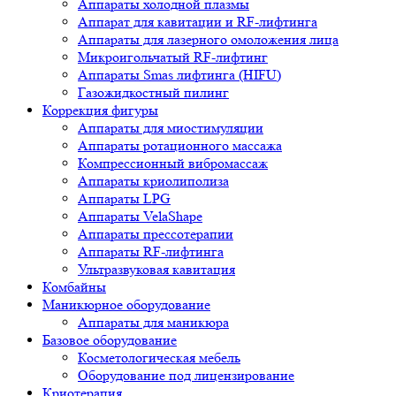
Аппараты холодной плазмы
Аппарат для кавитации и RF-лифтинга
Аппараты для лазерного омоложения лица
Микроигольчатый RF-лифтинг
Аппараты Smas лифтинга (HIFU)
Газожидкостный пилинг
Коррекция фигуры
Аппараты для миостимуляции
Аппараты ротационного массажа
Компрессионный вибромассаж
Аппараты криолиполиза
Аппараты LPG
Аппараты VelaShape
Аппараты прессотерапии
Аппараты RF-лифтинга
Ультразвуковая кавитация
Комбайны
Маникюрное оборудование
Аппараты для маникюра
Базовое оборудование
Косметологическая мебель
Оборудование под лицензирование
Криотерапия