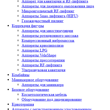
Аппарат для кавитации и RF-лифтинга
Аппараты для лазерного омоложения лица
Микроигольчатый RF-лифтинг
Аппараты Smas лифтинга (HIFU)
Газожидкостный пилинг
Коррекция фигуры
Аппараты для миостимуляции
Аппараты ротационного массажа
Компрессионный вибромассаж
Аппараты криолиполиза
Аппараты LPG
Аппараты VelaShape
Аппараты прессотерапии
Аппараты RF-лифтинга
Ультразвуковая кавитация
Комбайны
Маникюрное оборудование
Аппараты для маникюра
Базовое оборудование
Косметологическая мебель
Оборудование под лицензирование
Криотерапия
Аппараты c регистрационным удостоверением