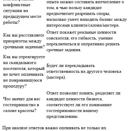
опыта можно составить впечатление о
конфликтные
том, в чью пользу кандидат
ситуации на
предпочитает разрешать споры,
предыдущем месте
насколько умеет находить баланс между
работы?
интересами клиента/салона/мастера.
Ответ покажет реальные ценности
Как вы расставляете
соискателя, его гибкость, умение
приоритеты между
переключаться и оперативно решать
срочными задачами?
срочные задания.
Как вы отреагируете
на скандального
Будет ли перекладывать
посетителя, который
ответственность на другого человека
не хочет оплачивать
(мастера).
не понравившуюся
процедуру?
Ответ позволит понять, разделяет ли
Что значит для вас
кандидат ценности бизнеса,
гостеприимство в
соответствует ли его понимание
салоне красоты?
гостеприимности вашему
представлению.
При анализе ответов важно оценивать не только их