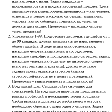
или карточки с ними. Задача кандидата –
прорекламировать и продать необычный предмет. Здесь
анализируется клиентоориентированность – как человек
относится к товару, насколько он открыт, эмпатичен,
улыбчив, какую соблюдает тональность, умеет ли
держать дистанцию. Проверяем – насколько человек
умеет продавать!
Упражнение 1-99.
Подготовьте листочки, где цифры от 1
до 99 кандидат должен зачеркивать по нарастающему
объему шрифта. В ходе испытания отслеживают,
насколько человек внимателен и сосредоточен,
насколько спокойно и последовательно он решает задачу,
насколько увлекается (если ему не интересно, скорее
всего нет эмпатии и контакта). Для кого-то такое
задание может оказаться стрессом (низкая
стрессоустойчивость не в пользу претендента).
Проверяем – внимательность и педантичность!
Воздушный шар.
Смоделируйте ситуацию для
соискателей. На воздушном шаре летят представители
разных профессий и неожиданно терпят крушение.
Чтобы выжить и долететь до необитаемого острова,
необходимо сбросить с шара одного человека. Задача
кандидатов – методом обсуждения решить, с кем нужно