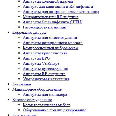
Аппараты холодной плазмы
Аппарат для кавитации и RF-лифтинга
Аппараты для лазерного омоложения лица
Микроигольчатый RF-лифтинг
Аппараты Smas лифтинга (HIFU)
Газожидкостный пилинг
Коррекция фигуры
Аппараты для миостимуляции
Аппараты ротационного массажа
Компрессионный вибромассаж
Аппараты криолиполиза
Аппараты LPG
Аппараты VelaShape
Аппараты прессотерапии
Аппараты RF-лифтинга
Ультразвуковая кавитация
Комбайны
Маникюрное оборудование
Аппараты для маникюра
Базовое оборудование
Косметологическая мебель
Оборудование под лицензирование
Криотерапия