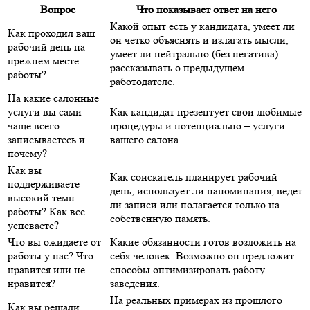
Вопрос
Что показывает ответ на него
Какой опыт есть у кандидата, умеет ли
Как проходил ваш
он четко объяснять и излагать мысли,
рабочий день на
умеет ли нейтрально (без негатива)
прежнем месте
рассказывать о предыдущем
работы?
работодателе.
На какие салонные
услуги вы сами
Как кандидат презентует свои любимые
чаще всего
процедуры и потенциально – услуги
записываетесь и
вашего салона.
почему?
Как вы
Как соискатель планирует рабочий
поддерживаете
день, использует ли напоминания, ведет
высокий темп
ли записи или полагается только на
работы? Как все
собственную память.
успеваете?
Что вы ожидаете от
Какие обязанности готов возложить на
работы у нас? Что
себя человек. Возможно он предложит
нравится или не
способы оптимизировать работу
нравится?
заведения.
На реальных примерах из прошлого
Как вы решали