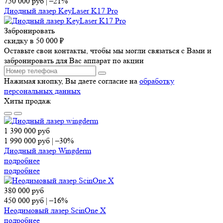
750 000
руб
|
–21%
Диодный лазер KeyLaser K17 Pro
Забронировать
скидку в 50 000 ₽
Оставьте свои контакты, чтобы мы могли связаться с Вами и
забронировать для Вас аппарат по акции
Нажимая кнопку, Вы даете согласие на
обработку
персональных данных
Хиты продаж
1 390 000
руб
1 990 000
руб
|
–30%
Диодный лазер Wingderm
подробнее
подробнее
380 000
руб
450 000
руб
|
–16%
Неодимовый лазер ScinOne X
подробнее