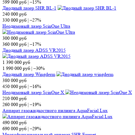
599 000
руб
|
–15%
Диодный лазер SHR BL-1
240 000
руб
330 000
руб
|
–27%
Неодимовый лазер ScinOne Ultra
300 000
руб
360 000
руб
|
–17%
Диодный лазер ADSS VR2015
1 390 000
руб
1 990 000
руб
|
–30%
Диодный лазер Wingderm
380 000
руб
450 000
руб
|
–16%
Неодимовый лазер ScinOne X
210 000
руб
260 000
руб
|
–19%
Аппарат газожидкостного пилинга AquaFacial Lux
490 000
руб
690 000
руб
|
–29%
Многофункциональный аппарат SHR Emmet