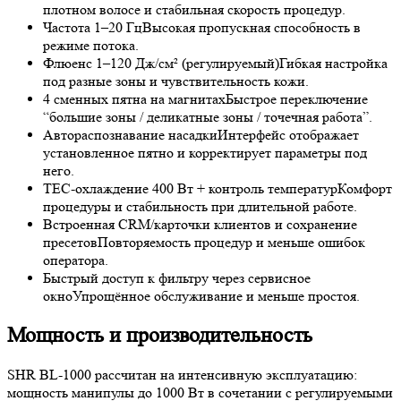
плотном волосе и стабильная скорость процедур.
Частота 1–20 Гц
Высокая пропускная способность в
режиме потока.
Флюенс 1–120 Дж/см² (регулируемый)
Гибкая настройка
под разные зоны и чувствительность кожи.
4 сменных пятна на магнитах
Быстрое переключение
“большие зоны / деликатные зоны / точечная работа”.
Автораспознавание насадки
Интерфейс отображает
установленное пятно и корректирует параметры под
него.
TEC-охлаждение 400 Вт + контроль температур
Комфорт
процедуры и стабильность при длительной работе.
Встроенная CRM/карточки клиентов и сохранение
пресетов
Повторяемость процедур и меньше ошибок
оператора.
Быстрый доступ к фильтру через сервисное
окно
Упрощённое обслуживание и меньше простоя.
Мощность и производительность
SHR BL-1000 рассчитан на интенсивную эксплуатацию:
мощность манипулы до 1000 Вт в сочетании с регулируемыми