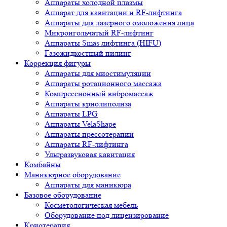
Аппараты холодной плазмы
Аппарат для кавитации и RF-лифтинга
Аппараты для лазерного омоложения лица
Микроигольчатый RF-лифтинг
Аппараты Smas лифтинга (HIFU)
Газожидкостный пилинг
Коррекция фигуры
Аппараты для миостимуляции
Аппараты ротационного массажа
Компрессионный вибромассаж
Аппараты криолиполиза
Аппараты LPG
Аппараты VelaShape
Аппараты прессотерапии
Аппараты RF-лифтинга
Ультразвуковая кавитация
Комбайны
Маникюрное оборудование
Аппараты для маникюра
Базовое оборудование
Косметологическая мебель
Оборудование под лицензирование
Криотерапия