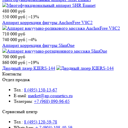
480 000
руб
550 000
руб
|
–13%
Аппарат коррекции фигуры AnchorFree V8C2
710 000
руб
740 000
руб
|
–4%
Аппарат коррекции фигуры SlimOne
700 000
руб
860 000
руб
|
–19%
Диодный лазер KIERS-144
Контакты
Отдел продаж
Тел.:
8 (495) 150-13-67
E-mail:
market@ap-cosmetics.ru
Телеграм:
+7 (968) 090-96-65
Сервисный центр
Тел.:
8 (495) 120-59-78
WhatsApp:
+ 7 (903) 108-40-59