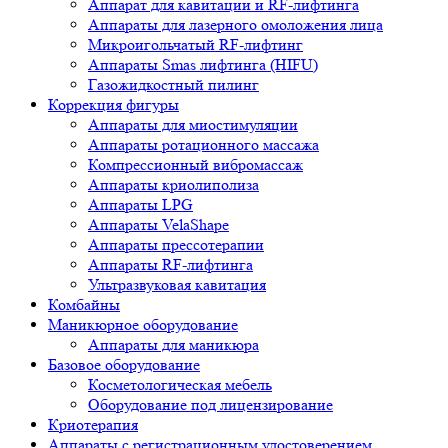
Аппарат для кавитации и RF-лифтинга
Аппараты для лазерного омоложения лица
Микроигольчатый RF-лифтинг
Аппараты Smas лифтинга (HIFU)
Газожидкостный пилинг
Коррекция фигуры
Аппараты для миостимуляции
Аппараты ротационного массажа
Компрессионный вибромассаж
Аппараты криолиполиза
Аппараты LPG
Аппараты VelaShape
Аппараты прессотерапии
Аппараты RF-лифтинга
Ультразвуковая кавитация
Комбайны
Маникюрное оборудование
Аппараты для маникюра
Базовое оборудование
Косметологическая мебель
Оборудование под лицензирование
Криотерапия
Аппараты c регистрационным удостоверением