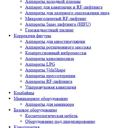
Аппараты холодной плазмы
Аппарат для кавитации и RF-лифтинга
Аппараты для лазерного омоложения лица
Микроигольчатый RF-лифтинг
Аппараты Smas лифтинга (HIFU)
Газожидкостный пилинг
Коррекция фигуры
Аппараты для миостимуляции
Аппараты ротационного массажа
Компрессионный вибромассаж
Аппараты криолиполиза
Аппараты LPG
Аппараты VelaShape
Аппараты прессотерапии
Аппараты RF-лифтинга
Ультразвуковая кавитация
Комбайны
Маникюрное оборудование
Аппараты для маникюра
Базовое оборудование
Косметологическая мебель
Оборудование под лицензирование
Криотерапия