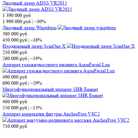
Диодный лазер ADSS VR2015
1 390 000
руб
1 990 000
руб
|
–30%
Диодный лазер Wingderm
380 000
руб
450 000
руб
|
–16%
Неодимовый лазер ScinOne X
210 000
руб
260 000
руб
|
–19%
Аппарат газожидкостного пилинга AquaFacial Lux
490 000
руб
690 000
руб
|
–29%
Многофункциональный аппарат SHR Emmet
480 000
руб
550 000
руб
|
–13%
Аппарат коррекции фигуры AnchorFree V8C2
710 000
руб
740 000
руб
|
–4%