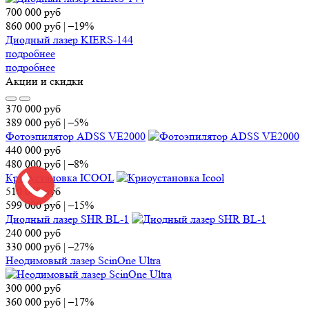
700 000
руб
860 000
руб
|
–19%
Диодный лазер KIERS-144
подробнее
подробнее
Акции и скидки
370 000
руб
389 000
руб
|
–5%
Фотоэпилятор ADSS VE2000
440 000
руб
480 000
руб
|
–8%
Криоустановка ICOOL
510 000
руб
599 000
руб
|
–15%
Диодный лазер SHR BL-1
240 000
руб
330 000
руб
|
–27%
Неодимовый лазер ScinOne Ultra
300 000
руб
360 000
руб
|
–17%