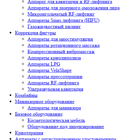
Аппарат для кавитации и RF-лифтинга
Аппараты для лазерного омоложения лица
Микроигольчатый RF-лифтинг
Аппараты Smas лифтинга (HIFU)
Газожидкостный пилинг
Коррекция фигуры
Аппараты для миостимуляции
Аппараты ротационного массажа
Компрессионный вибромассаж
Аппараты криолиполиза
Аппараты LPG
Аппараты VelaShape
Аппараты прессотерапии
Аппараты RF-лифтинга
Ультразвуковая кавитация
Комбайны
Маникюрное оборудование
Аппараты для маникюра
Базовое оборудование
Косметологическая мебель
Оборудование под лицензирование
Криотерапия
Аппараты c регистрационным удостоверением