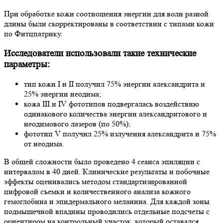
При обработке кожи соотношения энергии для волн разной
длины были скорректированы в соответствии с типами кожи
по Фитцпатрику.
Исследователи использовали такие технические
параметры:
тип кожи I и II получил 75% энергии александрита и
25% энергии неодима;
кожа III и IV фототипов подвергалась воздействию
одинакового количества энергии александритового и
неодимового лазеров (по 50%);
фототип V получил 25% излучения александрита и 75%
от неодима.
В общей сложности было проведено 4 сеанса эпиляции с
интервалом в 40 дней. Клинические результаты и побочные
эффекты оценивались методом стандартизированной
цифровой съемки и количественного анализа кожного
гемоглобина и эпидермального меланина. Для каждой зоны
подмышечной впадины проводились отдельные подсчеты с
ориентиром на контрольный участок, который оставался