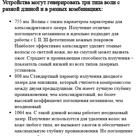
Устройства могут генерировать три типа волн с
разной длиной и в разных комбинациях:
755 нм.
Волны с таким параметром характерны для
александритового лазера. Излучение отлично
поглощается меланином и идеально подходит для
работы с I, II, III фототипами кожных покровов.
Наиболее эффективно александрит удаляет темные
волосы со светлой кожи, но на смуглой может вызвать
ожог. Страдает и проникающая способность излучения –
показатель самый низкий из всех типов лазерных
установок.
808 нм.
Стандартный параметр излучения диодного
лазера для эпиляции, который считается компромиссом
между двумя предыдущими. Он имеет лучшую глубину
проникновения, чем александритовый, но более
высокий коэффициент поглощения меланином, чем
неодимовый.
1064 нм.
С такой длиной волны работает неодимовый
лазер. Излучение используется для удаления волос на
коже любого типа, не вызывает ожогов и обеспечивает
максимальную глубину проникновения. Но поглощение