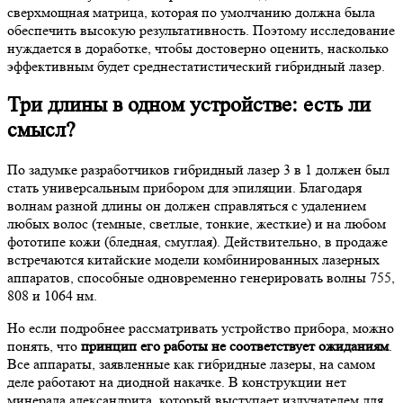
сверхмощная матрица, которая по умолчанию должна была
обеспечить высокую результативность. Поэтому исследование
нуждается в доработке, чтобы достоверно оценить, насколько
эффективным будет среднестатистический гибридный лазер.
Три длины в одном устройстве: есть ли
смысл?
По задумке разработчиков гибридный лазер 3 в 1 должен был
стать универсальным прибором для эпиляции. Благодаря
волнам разной длины он должен справляться с удалением
любых волос (темные, светлые, тонкие, жесткие) и на любом
фототипе кожи (бледная, смуглая). Действительно, в продаже
встречаются китайские модели комбинированных лазерных
аппаратов, способные одновременно генерировать волны 755,
808 и 1064 нм.
Но если подробнее рассматривать устройство прибора, можно
понять, что
принцип его работы не соответствует ожиданиям
.
Все аппараты, заявленные как гибридные лазеры, на самом
деле работают на диодной накачке. В конструкции нет
минерала александрита, который выступает излучателем для