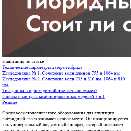
Навигация по статье
Технические параметры лазера-гибрида
Исследование № 1. Сочетание волн длиной 755 и 1064 нм
Исследование № 2. Сочетание волн 755 и 810 нм, 1064 и 810
нм.
Три длины в одном устройстве: есть ли смысл?
Плюсы и минусы комбинированных моделей 3 в 1
Резюме
Среди косметологического оборудования для эпиляции
гибридный лазер занимает особое место. Он позиционируется
как универсальный бюджетный аппарат, который позволяет
использовать три длины волны и удалять любые волосы на