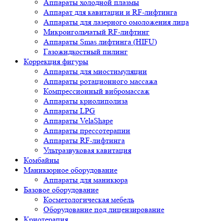
Аппараты холодной плазмы
Аппарат для кавитации и RF-лифтинга
Аппараты для лазерного омоложения лица
Микроигольчатый RF-лифтинг
Аппараты Smas лифтинга (HIFU)
Газожидкостный пилинг
Коррекция фигуры
Аппараты для миостимуляции
Аппараты ротационного массажа
Компрессионный вибромассаж
Аппараты криолиполиза
Аппараты LPG
Аппараты VelaShape
Аппараты прессотерапии
Аппараты RF-лифтинга
Ультразвуковая кавитация
Комбайны
Маникюрное оборудование
Аппараты для маникюра
Базовое оборудование
Косметологическая мебель
Оборудование под лицензирование
Криотерапия