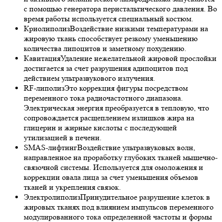
с помощью генератора перистальтического давления. Во
время работы используется специальный костюм.
Криолиполиз
Воздействие низкими температурами на
жировую ткань способствует резкому уменьшению
количества липоцитов и заметному похудению.
Кавитация
Удаление нежелательной жировой прослойки
достигается за счет разрушения адипоцитов под
действием ультразвукового излучения.
RF-липолиз
Это коррекция фигуры посредством
переменного тока радиочастотного диапазона.
Электрическая энергия преобразуется в тепловую, что
сопровождается расщеплением излишков жира на
глицерин и жирные кислоты с последующей
утилизацией в печени.
SMAS-лифтинг
Воздействие ультразвуковых волн,
направленное на проработку глубоких тканей мышечно-
связочной системы. Используется для омоложения и
коррекции овала лица за счет уменьшения объемов
тканей и укрепления связок.
Электролиполиз
Принудительное разрушение клеток в
жировых тканях под влиянием импульсов переменного
модулированного тока определенной частоты и формы