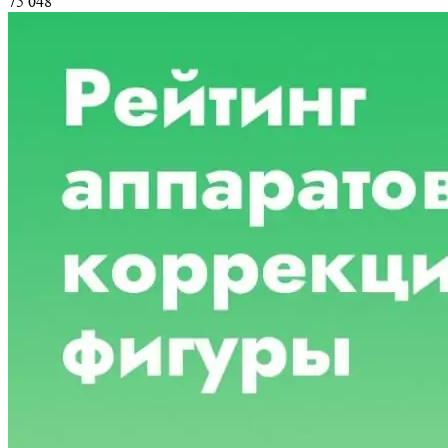
75 048