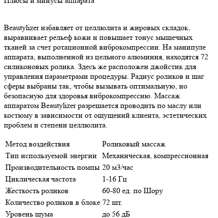
Плюсы и минусы аппарата
Beautylizer избавляет от целлюлита и жировых складок,
выравнивает рельеф кожи и повышает тонус мышечных
тканей за счет ротационной виброкомпрессии. На манипуле
аппарата, выполненной из цельного алюминия, находятся 72
силиконовых ролика. Здесь же расположен джойстик для
управления параметрами процедуры. Радиус роликов и шаг
сферы выбраны так, чтобы вызывать оптимальную, но
безопасную для здоровья виброкомпрессию. Массаж
аппаратом Beautylizer разрешается проводить по маслу или
костюму в зависимости от ощущений клиента, эстетических
проблем и степени целлюлита.
Метод воздействия
Роликовый массаж
Тип используемой энергии
Механическая, компрессионная
Производительность помпы
20 м3/час
Циклическая частота
1-16 Гц
Жесткость роликов
60-80 ед. по Шору
Количество роликов в блоке
72 шт.
Уровень шума
до 56 дБ