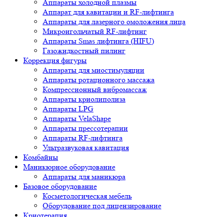
Аппараты холодной плазмы
Аппарат для кавитации и RF-лифтинга
Аппараты для лазерного омоложения лица
Микроигольчатый RF-лифтинг
Аппараты Smas лифтинга (HIFU)
Газожидкостный пилинг
Коррекция фигуры
Аппараты для миостимуляции
Аппараты ротационного массажа
Компрессионный вибромассаж
Аппараты криолиполиза
Аппараты LPG
Аппараты VelaShape
Аппараты прессотерапии
Аппараты RF-лифтинга
Ультразвуковая кавитация
Комбайны
Маникюрное оборудование
Аппараты для маникюра
Базовое оборудование
Косметологическая мебель
Оборудование под лицензирование
Криотерапия