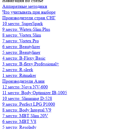
Навигация по статье
Аппаратные методики
Что учитывать при выборе
Производители стран СНГ
10 место: SuperSpark
9 место: Wirtex-Slim Plus
8 место: Vortex Slim
7 место: Vortex Pro
6 место: Beautylizer
5 место: Beautyliner
4 место: B-Flexy Basic
3 место: B-flexy Professional+
2 место: R-sleek
1 место: Ritmaker
Производители Азии
12 место: Nova NV-600
11 место: Body Optimizer IB-1005
10 место: Slimming D-528
9 место: Perfect LPG P1000
8 место: Body Integral V9
7 место: MBT Slim 20V
6 место: MBT V8
5 место: Resolady