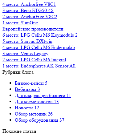
4 место: Anchorfree V8С1
3 место: Beco ETG50-4S
2 место: AnchorFree V8C2
1 место: SlimOne
Европейские производители
6 место: LPG Cellu M6 Keymodule 2
5 место: Starvac DXtwin
4 место: LPG Cellu M6 Endermolab
3 место: Venus Legacy
2 место: LPG Cellu M6 Integral
1 место: Endospheres AK Sensor All
Рубрики блога
Бизнес-кейсы
5
Вебинары
3
Для владельцев бизнеса
11
Для косметологов
13
Новости
12
Обзор методик
26
Обзор оборудования
37
Похожие статьи