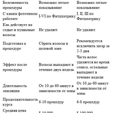
Болезненность
Возможно легкое
Возможно легкое
процедуры
покалывание
покалывание
С каким фототипом
I, II, III по
I-VI по Фитцпатрику
работает
Фитцпатрику
Как действует на
седые и пушковые
Не удаляет
Не удаляет
волосы
Рекомендуется
Подготовка к
Сбрить волосы в
исключить загар за
процедуре
целевой зоне
2-3 дня
Часть волос
удаляется во время
Эффект после
Волосы выпадают в
сеанса, остальные
процедуры
течение двух недель
выпадают в
течение недели
От 10 до 60 минут
Длительность
От 10 до 60 минут в
в зависимости от
эпиляции
зависимости от зоны
зоны
Продолжительность
8-10 процедур
6-8 процедур
курса
Средняя цена
$ 10 000
$ 100 000