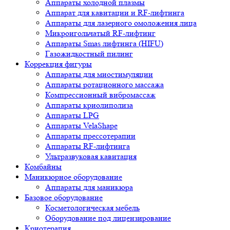
Аппараты холодной плазмы
Аппарат для кавитации и RF-лифтинга
Аппараты для лазерного омоложения лица
Микроигольчатый RF-лифтинг
Аппараты Smas лифтинга (HIFU)
Газожидкостный пилинг
Коррекция фигуры
Аппараты для миостимуляции
Аппараты ротационного массажа
Компрессионный вибромассаж
Аппараты криолиполиза
Аппараты LPG
Аппараты VelaShape
Аппараты прессотерапии
Аппараты RF-лифтинга
Ультразвуковая кавитация
Комбайны
Маникюрное оборудование
Аппараты для маникюра
Базовое оборудование
Косметологическая мебель
Оборудование под лицензирование
Криотерапия