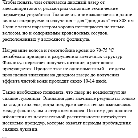
Чтобы понять, чем отличается диодный лазер от
александритового, рассмотрим основные технические
параметры устройства. Главное отличие заключается в длине
волны генерируемого излучения – для “диодника” это 808 нм.
Лучи с таким параметром хорошо поглощаются не только
волосом, но и содержимым кровеносных сосудов,
расположенных у волосяного фолликула.
Нагревание волоса и гемоглобина крови до 70-75 °С
неизбежно приводит к разрушению клеточных структур.
Фолликул перестает получать питание, а рост волос
прекращается. Процесс этот не одномоментный – от даты
проведения эпиляции на диодном лазере до получения
эффекта чистой кожи проходит около 10-14 дней.
Также необходимо понимать, что лазер не воздействует на
спящие луковицы. Эпиляция дает значимые результаты только
на стадии анагена, когда поддерживается тесная взаимосвязь
между фолликулом и стержнем волоса. Поэтому для полного
избавления от нежелательной растительности потребуется
несколько процедур, которые охватят периоды пробуждения
спящих луковиц.