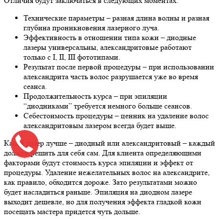
Отличия будут заключаться в следующих моментах:
Технические параметры – разная длина волны и разная
глубина проникновения лазерного луча.
Эффективность в отношении типа кожи – диодные
лазеры универсальны, александритовые работают
только с I, II, III фототипами.
Результат после первой процедуры – при использовании
александрита часть волос разрушается уже во время
сеанса.
Продолжительность курса – при эпиляции
“диодниками” требуется немного больше сеансов.
Себестоимость процедуры – ценник на удаление волос
александритовым лазером всегда будет выше.
Какой лазер лучше – диодный или александритовый – каждый
должен решить для себя сам. Для клиента определяющими
факторами будут стоимость курса эпиляции и эффект от
процедуры. Удаление нежелательных волос на александрите,
как правило, обходится дороже. Зато результатами можно
будет насладиться раньше. Эпиляция на диодном лазере
выходит дешевле, но для получения эффекта гладкой кожи
посещать мастера придется чуть дольше.