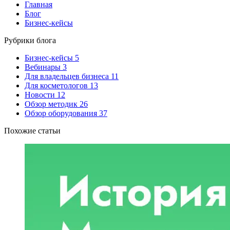
Главная
Блог
Бизнес-кейсы
Рубрики блога
Бизнес-кейсы
5
Вебинары
3
Для владельцев бизнеса
11
Для косметологов
13
Новости
12
Обзор методик
26
Обзор оборудования
37
Похожие статьи