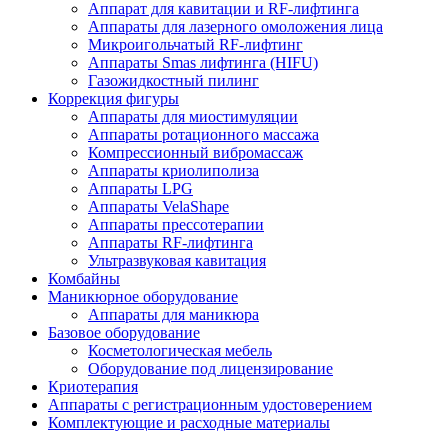
Аппарат для кавитации и RF-лифтинга
Аппараты для лазерного омоложения лица
Микроигольчатый RF-лифтинг
Аппараты Smas лифтинга (HIFU)
Газожидкостный пилинг
Коррекция фигуры
Аппараты для миостимуляции
Аппараты ротационного массажа
Компрессионный вибромассаж
Аппараты криолиполиза
Аппараты LPG
Аппараты VelaShape
Аппараты прессотерапии
Аппараты RF-лифтинга
Ультразвуковая кавитация
Комбайны
Маникюрное оборудование
Аппараты для маникюра
Базовое оборудование
Косметологическая мебель
Оборудование под лицензирование
Криотерапия
Аппараты c регистрационным удостоверением
Комплектующие и расходные материалы