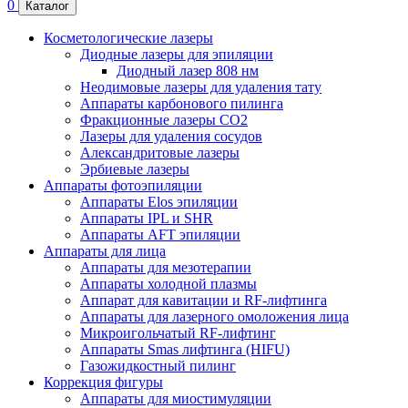
0
Каталог
Косметологические лазеры
Диодные лазеры для эпиляции
Диодный лазер 808 нм
Неодимовые лазеры для удаления тату
Аппараты карбонового пилинга
Фракционные лазеры CO2
Лазеры для удаления сосудов
Александритовые лазеры
Эрбиевые лазеры
Аппараты фотоэпиляции
Аппараты Elos эпиляции
Аппараты IPL и SHR
Аппараты AFT эпиляции
Аппараты для лица
Аппараты для мезотерапии
Аппараты холодной плазмы
Аппарат для кавитации и RF-лифтинга
Аппараты для лазерного омоложения лица
Микроигольчатый RF-лифтинг
Аппараты Smas лифтинга (HIFU)
Газожидкостный пилинг
Коррекция фигуры
Аппараты для миостимуляции