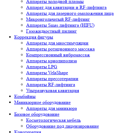
Аппараты холодной плазмы
Аппарат для кавитации и RF-лифтинга
Аппараты для лазерного омоложения лица
Микроигольчатый RF-лифтинг
Аппараты Smas лифтинга (HIFU)
Газожидкостный пилинг
Коррекция фигуры
Аппараты для миостимуляции
Аппараты ротационного массажа
Компрессионный вибромассаж
Аппараты криолиполиза
Аппараты LPG
Аппараты VelaShape
Аппараты прессотерапии
Аппараты RF-лифтинга
Ультразвуковая кавитация
Комбайны
Маникюрное оборудование
Аппараты для маникюра
Базовое оборудование
Косметологическая мебель
Оборудование под лицензирование
Криотерапия