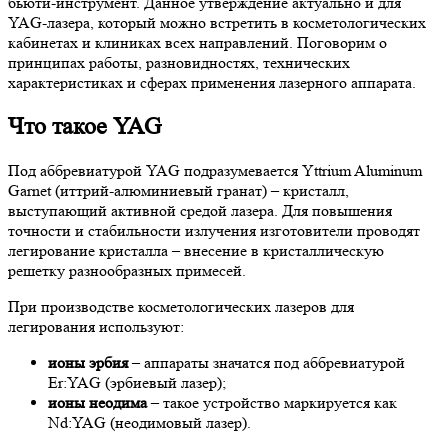
бьюти-инструмент. Данное утверждение актуально и для
YAG-лазера, который можно встретить в косметологических
кабинетах и клиниках всех направлений. Поговорим о
принципах работы, разновидностях, технических
характеристиках и сферах применения лазерного аппарата.
Что такое YAG
Под аббревиатурой YAG подразумевается Yttrium Aluminum
Garnet (иттрий-алюминиевый гранат) – кристалл,
выступающий активной средой лазера. Для повышения
точности и стабильности излучения изготовители проводят
легирование кристалла – внесение в кристаллическую
решетку разнообразных примесей.
При производстве косметологических лазеров для
легирования используют:
ионы эрбия
– аппараты значатся под аббревиатурой
Er:YAG (эрбиевый лазер);
ионы неодима
– такое устройство маркируется как
Nd:YAG (неодимовый лазер).