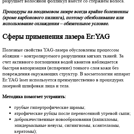
разрушает волосяной фолликул вместе со стержнем волоса.
Процедуры на неодимовом лазере всегда крайне болезненны
(кроме карбонового пилинга), поэтому обезболивание или
использование охлаждения – обязательное условие.
Сферы применения лазера Er:YAG
Полезные свойства YAG-лазера обусловлены процессом
абляции – контролируемого разрушения мягких тканей. За
счет активного поглощения водой квантов наблюдается
быстрая вапоризация (испарение) тонкого слоя кожи без
повреждения окружающих структур. В косметологии аппарат
Er:YAG laser используется преимущественно в процедурах
лазерной шлифовки лица и тела.
Методика помогает устранить:
грубые гипертрофические шрамы;
атрофические рубцы после перенесенной угревой сыпи;
доброкачественные новообразования (папилломы,
эпидермальные невусы, сигингиомы, ксантелазмы,
кератомы);