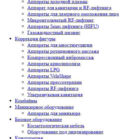
Аппараты холодной плазмы
Аппарат для кавитации и RF-лифтинга
Аппараты для лазерного омоложения лица
Микроигольчатый RF-лифтинг
Аппараты Smas лифтинга (HIFU)
Газожидкостный пилинг
Коррекция фигуры
Аппараты для миостимуляции
Аппараты ротационного массажа
Компрессионный вибромассаж
Аппараты криолиполиза
Аппараты LPG
Аппараты VelaShape
Аппараты прессотерапии
Аппараты RF-лифтинга
Ультразвуковая кавитация
Комбайны
Маникюрное оборудование
Аппараты для маникюра
Базовое оборудование
Косметологическая мебель
Оборудование под лицензирование
Криотерапия