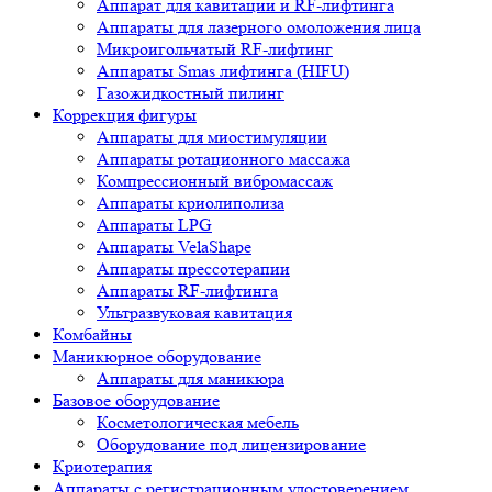
Аппарат для кавитации и RF-лифтинга
Аппараты для лазерного омоложения лица
Микроигольчатый RF-лифтинг
Аппараты Smas лифтинга (HIFU)
Газожидкостный пилинг
Коррекция фигуры
Аппараты для миостимуляции
Аппараты ротационного массажа
Компрессионный вибромассаж
Аппараты криолиполиза
Аппараты LPG
Аппараты VelaShape
Аппараты прессотерапии
Аппараты RF-лифтинга
Ультразвуковая кавитация
Комбайны
Маникюрное оборудование
Аппараты для маникюра
Базовое оборудование
Косметологическая мебель
Оборудование под лицензирование
Криотерапия
Аппараты c регистрационным удостоверением