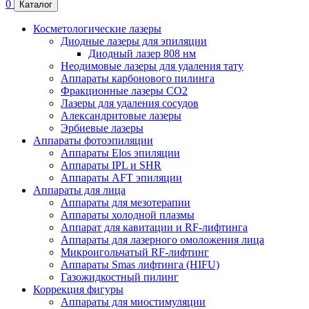
0
Каталог
Косметологические лазеры
Диодные лазеры для эпиляции
Диодный лазер 808 нм
Неодимовые лазеры для удаления тату
Аппараты карбонового пилинга
Фракционные лазеры CO2
Лазеры для удаления сосудов
Александритовые лазеры
Эрбиевые лазеры
Аппараты фотоэпиляции
Аппараты Elos эпиляции
Аппараты IPL и SHR
Аппараты AFT эпиляции
Аппараты для лица
Аппараты для мезотерапии
Аппараты холодной плазмы
Аппарат для кавитации и RF-лифтинга
Аппараты для лазерного омоложения лица
Микроигольчатый RF-лифтинг
Аппараты Smas лифтинга (HIFU)
Газожидкостный пилинг
Коррекция фигуры
Аппараты для миостимуляции