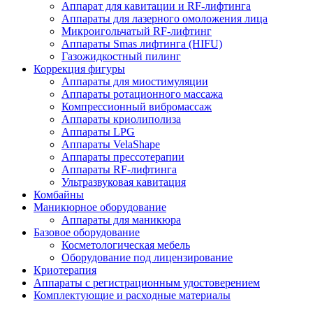
Аппарат для кавитации и RF-лифтинга
Аппараты для лазерного омоложения лица
Микроигольчатый RF-лифтинг
Аппараты Smas лифтинга (HIFU)
Газожидкостный пилинг
Коррекция фигуры
Аппараты для миостимуляции
Аппараты ротационного массажа
Компрессионный вибромассаж
Аппараты криолиполиза
Аппараты LPG
Аппараты VelaShape
Аппараты прессотерапии
Аппараты RF-лифтинга
Ультразвуковая кавитация
Комбайны
Маникюрное оборудование
Аппараты для маникюра
Базовое оборудование
Косметологическая мебель
Оборудование под лицензирование
Криотерапия
Аппараты c регистрационным удостоверением
Комплектующие и расходные материалы