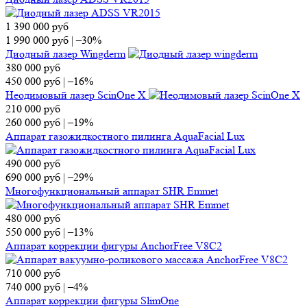
1 390 000
руб
1 990 000
руб
|
–30%
Диодный лазер Wingderm
380 000
руб
450 000
руб
|
–16%
Неодимовый лазер ScinOne X
210 000
руб
260 000
руб
|
–19%
Аппарат газожидкостного пилинга AquaFacial Lux
490 000
руб
690 000
руб
|
–29%
Многофункциональный аппарат SHR Emmet
480 000
руб
550 000
руб
|
–13%
Аппарат коррекции фигуры AnchorFree V8C2
710 000
руб
740 000
руб
|
–4%
Аппарат коррекции фигуры SlimOne