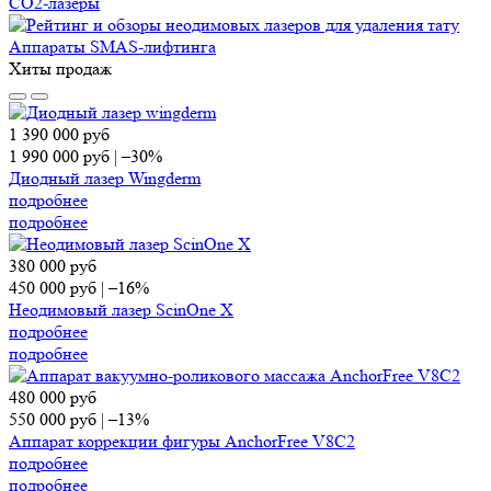
СО2-лазеры
Аппараты SMAS-лифтинга
Хиты продаж
1 390 000
руб
1 990 000
руб
|
–30%
Диодный лазер Wingderm
подробнее
подробнее
380 000
руб
450 000
руб
|
–16%
Неодимовый лазер ScinOne X
подробнее
подробнее
480 000
руб
550 000
руб
|
–13%
Аппарат коррекции фигуры AnchorFree V8C2
подробнее
подробнее