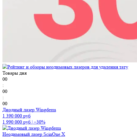
Товары дня
00
:
00
:
00
Диодный лазер Wingderm
1 390 000
руб
1 990 000
руб
|
–30%
Неодимовый лазер ScinOne X