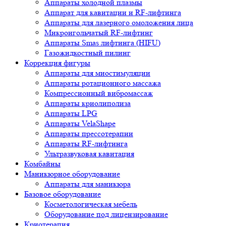
Аппараты холодной плазмы
Аппарат для кавитации и RF-лифтинга
Аппараты для лазерного омоложения лица
Микроигольчатый RF-лифтинг
Аппараты Smas лифтинга (HIFU)
Газожидкостный пилинг
Коррекция фигуры
Аппараты для миостимуляции
Аппараты ротационного массажа
Компрессионный вибромассаж
Аппараты криолиполиза
Аппараты LPG
Аппараты VelaShape
Аппараты прессотерапии
Аппараты RF-лифтинга
Ультразвуковая кавитация
Комбайны
Маникюрное оборудование
Аппараты для маникюра
Базовое оборудование
Косметологическая мебель
Оборудование под лицензирование
Криотерапия